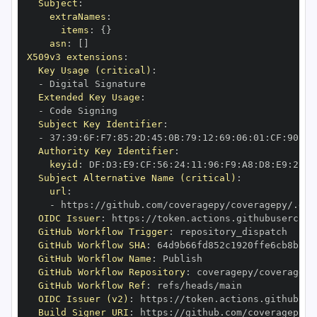
Subject
:
extraNames
:
items
:
{
}
asn
:
[
]
X509v3 extensions
:
Key Usage (critical)
:
-
Extended Key Usage
:
-
Subject Key Identifier
:
-
 37
:
39
:
6F
:
F7
:
85
:
2D
:
45
:
0B
:
79
:
12
:
69
:
06
:
01
:
CF
:
90
:
70
Authority Key Identifier
:
keyid
:
 DF
:
D3
:
E9
:
CF
:
56
:
24
:
11
:
96
:
F9
:
A8
:
D8
:
E9
:
28
:
5
Subject Alternative Name (critical)
:
url
:
-
 https
:
OIDC Issuer
:
 https
:
GitHub Workflow Trigger
:
GitHub Workflow SHA
:
GitHub Workflow Name
:
GitHub Workflow Repository
:
GitHub Workflow Ref
:
OIDC Issuer (v2)
:
 https
:
Build Signer URI
:
 https
: