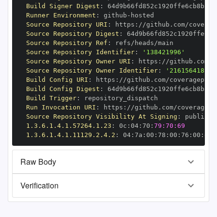
Build Signer Digest
:
Runner Environment
:
 github
-
Source Repository URI
:
 https
:
Source Repository Digest
:
Source Repository Ref
:
Source Repository Identifier
:
'138421996'
Source Repository Owner URI
:
 https
:
Source Repository Owner Identifier
:
'216156418'
Build Config URI
:
 https
:
Build Config Digest
:
Build Trigger
:
Run Invocation URI
:
 https
:
Source Repository Visibility At Signing
:
1.3.6.1.4.1.57264.1.23
:
 0c
:
04
:
70
:
79:70:69
1.3.6.1.4.1.11129.2.4.2
:
 04
:
7a
:
00
:
78
:
00
:
76
:
00
:
dd
:
Raw Body
Verification