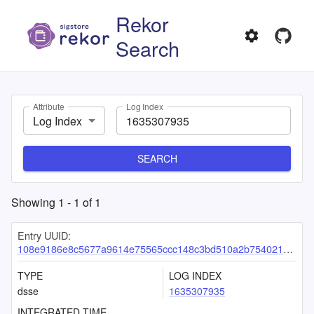
Rekor
Search
Attribute
Log Index
Log Index
SEARCH
Showing
1
-
1
of
1
Entry UUID:
108e9186e8c5677a9614e75565ccc148c3bd510a2b7540211fed48e30512289faca0a045b0a96c3c
TYPE
LOG INDEX
dsse
1635307935
INTEGRATED TIME