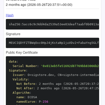
2 months ago (2026-05-26T20:37:51+00:00)
Hash
sha256:5acc6c9c9dd4da2539a53ee03deaf7aabf0b0913a90c
Signature
MEUCIQDYFZTBWqOxc0HpJ4jKstaNp1juVDv2+FabaYng5GLfKAI
Public Key Certificate
data
:
Serial Number
:
'0x013eb5fe51692d87769bb83066b2e65
Signature
:
Issuer
:
 O=sigstore.dev
,
 CN=sigstore
-
Validity
:
Not Before
:
 2 months ago (2026
-
05
-
26T20
:
37
:
25+0
Not After
:
 2 months ago (2026
-
05
-
26T20
:
47
:
25+00
Algorithm
:
name
:
namedCurve
:
 P
-
256