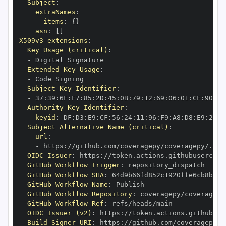
Subject
:
extraNames
:
items
:
{
}
asn
:
[
]
X509v3 extensions
:
Key Usage (critical)
:
-
Extended Key Usage
:
-
Subject Key Identifier
:
-
 37
:
39
:
6F
:
F7
:
85
:
2D
:
45
:
0B
:
79
:
12
:
69
:
06
:
01
:
CF
:
90
:
70
Authority Key Identifier
:
keyid
:
 DF
:
D3
:
E9
:
CF
:
56
:
24
:
11
:
96
:
F9
:
A8
:
D8
:
E9
:
28
:
5
Subject Alternative Name (critical)
:
url
:
-
 https
:
OIDC Issuer
:
 https
:
GitHub Workflow Trigger
:
GitHub Workflow SHA
:
GitHub Workflow Name
:
GitHub Workflow Repository
:
GitHub Workflow Ref
:
OIDC Issuer (v2)
:
 https
:
Build Signer URI
:
 https
: