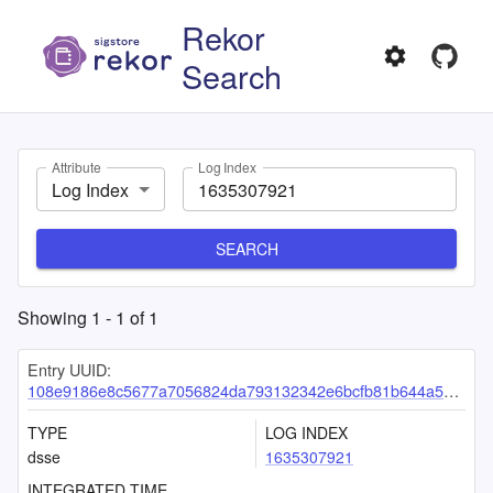
Rekor
Search
Attribute
Log Index
Log Index
SEARCH
Showing
1
-
1
of
1
Entry UUID:
108e9186e8c5677a7056824da793132342e6bcfb81b644a59cbf8cb5e95bad99b710aa45ddf9b04e
TYPE
LOG INDEX
dsse
1635307921
INTEGRATED TIME