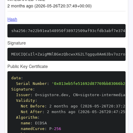
2 months ago (2026-05-26T20:37:49+00:00)
Hash
sha256:7e22b91ea548950f38972509af93cfdb3abf7e374b46
Signature
MEUCIQCuIl+ZaigMNlBGezQbcwxXG2LTqgqu0Am63bv7ozrohQI
Public Key Certificate
data
:
Serial Number
:
'0x013eb5fe51692d87769bb83066b2e65
Signature
:
Issuer
:
 O=sigstore.dev
,
 CN=sigstore
-
Validity
:
Not Before
:
 2 months ago (2026
-
05
-
26T20
:
37
:
25+0
Not After
:
 2 months ago (2026
-
05
-
26T20
:
47
:
25+00
Algorithm
:
name
:
namedCurve
:
 P
-
256