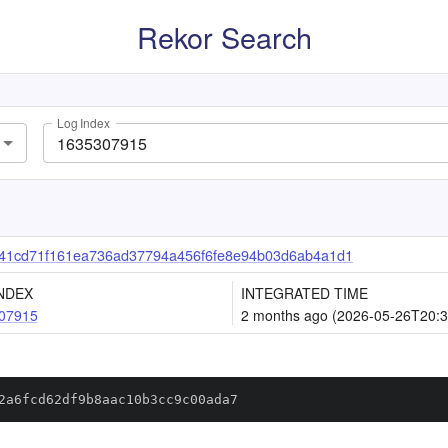
Rekor Search
Log Index
41cd71f161ea736ad37794a456f6fe8e94b03d6ab4a1d1
NDEX
INTEGRATED TIME
07915
2 months ago (2026-05-26T20:3
2a6fcd62df9b8aac10b3cc9c00ada7