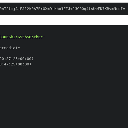
0nT2fmjAiEA12k0A7RrOXmDtkho1EIJ+JJC0Oq4fsUwFD7KBvmNcdI=
83066b2e655b56bcb6c'
20
:
37
:
25+00
:
0
:
47
:
25+00
: