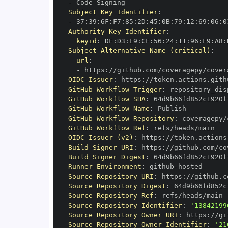
-
Subject Key Identifier
:
-
 37
:
39
:
6F
:
F7
:
85
:
2D
:
45
:
0B
:
79
:
12
:
69
:
06
:
0
Authority Key Identifier
:
keyid
:
 DF
:
D3
:
E9
:
CF
:
56
:
24
:
11
:
96
:
F9
:
A8
:
Subject Alternative Name (critical)
:
url
:
-
 https
:
OIDC Issuer
:
 https
:
GitHub Workflow Trigger
:
GitHub Workflow SHA
:
GitHub Workflow Name
:
GitHub Workflow Repository
:
GitHub Workflow Ref
:
OIDC Issuer (v2)
:
 https
:
Build Signer URI
:
 https
:
Build Signer Digest
:
Runner Environment
:
 github
-
Source Repository URI
:
 https
:
Source Repository Digest
:
Source Repository Ref
:
Source Repository Identifier
:
'13842199
Source Repository Owner URI
:
 https
:
Source Repository Owner Identifier
:
'21