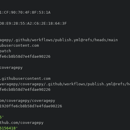
1
:
CF
:
90
:
70
:
4F
:
8F
:
53
:
D8
:
E9
:
28
:
55
:
A2
:
C6
:
2E
:
18
:
64
:
6'
6156418'