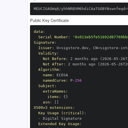
MEUCIGAOWq8/yhhNRBXM6hdiCAaTGOBYNswnfeqdr
Public Key Certificate
data
:
Serial Number
:
'0x013eb5fe51692d87769bb
Signature
:
Issuer
:
 O=sigstore.dev
,
 CN=sigstore
-
Validity
:
Not Before
:
 2 months ago (2026
-
05
-
26T
Not After
:
 2 months ago (2026
-
05
-
26T2
Algorithm
:
name
:
namedCurve
:
 P
-
256
Subject
:
extraNames
:
items
:
{
}
asn
:
[
]
X509v3 extensions
:
Key Usage (critical)
:
-
Extended Key Usage
: