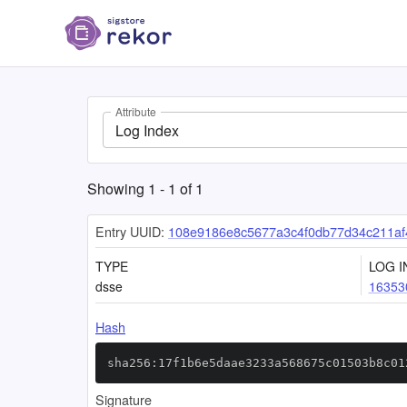
Attribute
Log Index
Showing
1
-
1
of
1
Entry UUID:
108e9186e8c5677a3c4f0db77d34c211af
TYPE
LOG I
dsse
16353
Hash
sha256:17f1b6e5daae3233a568675c01503b8c01
Signature