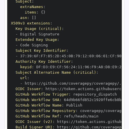
Subject
:
extraNames
:
items
:
{
}
asn
:
[
]
X509v3 extensions
:
Key Usage (critical)
:
-
Extended Key Usage
:
-
Subject Key Identifier
:
-
 37
:
39
:
6F
:
F7
:
85
:
2D
:
45
:
0B
:
79
:
12
:
69
:
06
:
01
:
CF
:
90
:
70
Authority Key Identifier
:
keyid
:
 DF
:
D3
:
E9
:
CF
:
56
:
24
:
11
:
96
:
F9
:
A8
:
D8
:
E9
:
28
:
5
Subject Alternative Name (critical)
:
url
:
-
 https
:
OIDC Issuer
:
 https
:
GitHub Workflow Trigger
:
GitHub Workflow SHA
:
GitHub Workflow Name
:
GitHub Workflow Repository
:
GitHub Workflow Ref
:
OIDC Issuer (v2)
:
 https
:
Build Signer URI
:
 https
: