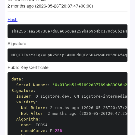
2 months ago (2026-05-26T20:37:47+00:00)
Hash
sha256:aa250738e7d68e06c0aa259ba69b4bc179d56b2a4739
Signature
MEQCIFvsYXCqYyLpK256ipC4N0Ld6QEdSDAcwW0zH5M8Af4gAiB
Public Key Certificate
data
:
Serial Number
:
'0x013eb5fe51692d87769bb83066b2e65
Signature
:
Issuer
:
 O=sigstore.dev
,
 CN=sigstore
-
Validity
:
Not Before
:
 2 months ago (2026
-
05
-
26T20
:
37
:
25+0
Not After
:
 2 months ago (2026
-
05
-
26T20
:
47
:
25+00
Algorithm
:
name
:
namedCurve
:
 P
-
256