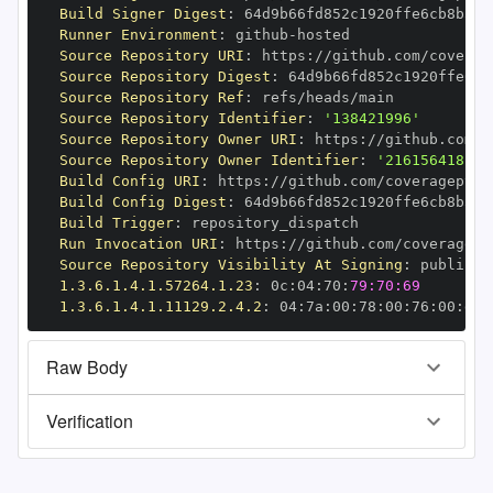
Build Signer Digest
:
Runner Environment
:
 github
-
Source Repository URI
:
 https
:
Source Repository Digest
:
Source Repository Ref
:
Source Repository Identifier
:
'138421996'
Source Repository Owner URI
:
 https
:
Source Repository Owner Identifier
:
'216156418'
Build Config URI
:
 https
:
Build Config Digest
:
Build Trigger
:
Run Invocation URI
:
 https
:
Source Repository Visibility At Signing
:
1.3.6.1.4.1.57264.1.23
:
 0c
:
04
:
70
:
79:70:69
1.3.6.1.4.1.11129.2.4.2
:
 04
:
7a
:
00
:
78
:
00
:
76
:
00
:
dd
:
Raw Body
Verification