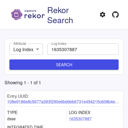
Rekor
Search
Attribute
Log Index
Log Index
SEARCH
Showing
1
-
1
of
1
Entry UUID:
108e9186e8c5677a393f290e6bddeb6731e494215c608b4e78fe6230a0ab6340fa3168094f9e3adf
TYPE
LOG INDEX
dsse
1635307887
INTEGRATED TIME