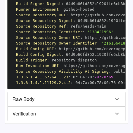
Build Signer Digest
:
Runner Environment
:
 github
-
Source Repository URI
:
 https
:
Source Repository Digest
:
Source Repository Ref
:
Source Repository Identifier
:
'138421996'
Source Repository Owner URI
:
 https
:
Source Repository Owner Identifier
:
'216156418'
Build Config URI
:
 https
:
Build Config Digest
:
Build Trigger
:
Run Invocation URI
:
 https
:
Source Repository Visibility At Signing
:
1.3.6.1.4.1.57264.1.23
:
 0c
:
04
:
70
:
79:70:69
1.3.6.1.4.1.11129.2.4.2
:
 04
:
7a
:
00
:
78
:
00
:
76
:
00
:
dd
:
Raw Body
Verification