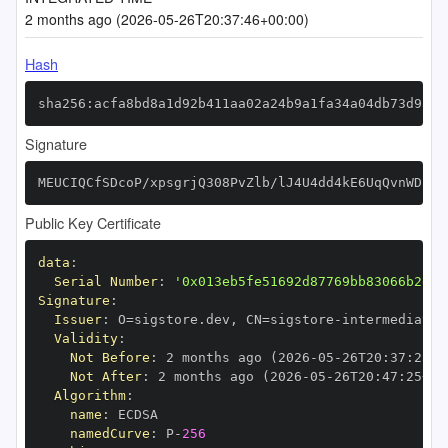
2 months ago (2026-05-26T20:37:46+00:00)
Hash
sha256:acfa8bd8a1d92b411aa02a24b9a1fa34a04db73d9393
Signature
MEUCIQCfSDcoP/xpsgrjQ308PvZlb/lJ4U4dd4kE6UqQvnWDIQI
Public Key Certificate
data
:
Serial Number
:
'0x013eb5fe51692d87769bb83066b2e65
Signature
:
Issuer
:
 O=sigstore.dev
,
 CN=sigstore
-
Validity
:
Not Before
:
 2 months ago (2026
-
05
-
26T20
:
37
:
25+0
Not After
:
 2 months ago (2026
-
05
-
26T20
:
47
:
25+00
Algorithm
:
name
:
namedCurve
:
 P
-
256