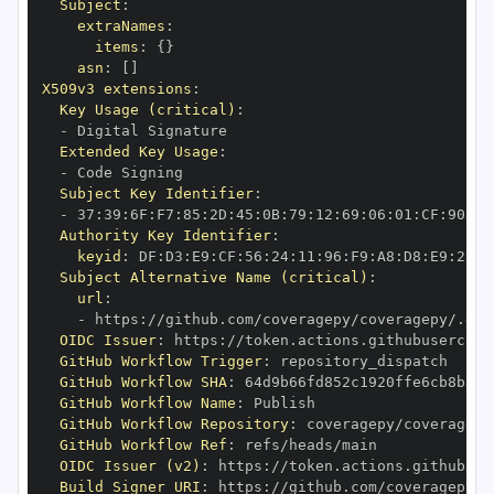
Subject
:
extraNames
:
items
:
{
}
asn
:
[
]
X509v3 extensions
:
Key Usage (critical)
:
-
Extended Key Usage
:
-
Subject Key Identifier
:
-
 37
:
39
:
6F
:
F7
:
85
:
2D
:
45
:
0B
:
79
:
12
:
69
:
06
:
01
:
CF
:
90
:
70
Authority Key Identifier
:
keyid
:
 DF
:
D3
:
E9
:
CF
:
56
:
24
:
11
:
96
:
F9
:
A8
:
D8
:
E9
:
28
:
5
Subject Alternative Name (critical)
:
url
:
-
 https
:
OIDC Issuer
:
 https
:
GitHub Workflow Trigger
:
GitHub Workflow SHA
:
GitHub Workflow Name
:
GitHub Workflow Repository
:
GitHub Workflow Ref
:
OIDC Issuer (v2)
:
 https
:
Build Signer URI
:
 https
: