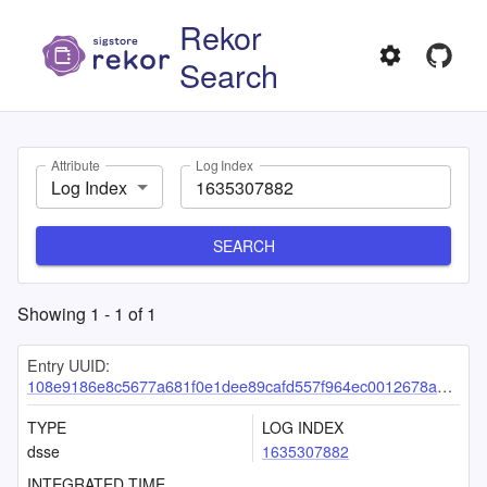
Rekor
Search
Attribute
Log Index
Log Index
SEARCH
Showing
1
-
1
of
1
Entry UUID:
108e9186e8c5677a681f0e1dee89cafd557f964ec0012678a40ec377676439c00e13d6f0b43109e0
TYPE
LOG INDEX
dsse
1635307882
INTEGRATED TIME