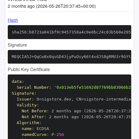
2 months ago (2026-05-26T20:37:45+00:00)
Hash
sha256:b8723a841bf9c9457358a4c0e0bc24c03b560e205424
Signature
MEQCIA5J+QqCw8x0qsGD43jyPuOsy66t4xdJS8gRMU3r9GYtAiB
Public Key Certificate
data
:
Serial Number
:
'0x013eb5fe51692d87769bb83066b2e65
Signature
:
Issuer
:
 O=sigstore.dev
,
 CN=sigstore
-
Validity
:
Not Before
:
 2 months ago (2026
-
05
-
26T20
:
37
:
25+0
Not After
:
 2 months ago (2026
-
05
-
26T20
:
47
:
25+00
Algorithm
:
name
:
namedCurve
:
 P
-
256