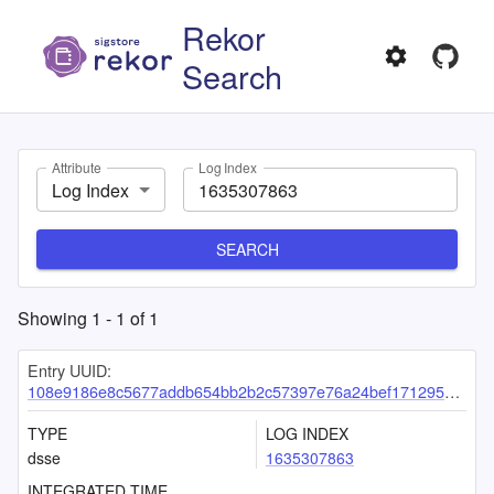
Rekor
Search
Attribute
Log Index
Log Index
SEARCH
Showing
1
-
1
of
1
Entry UUID:
108e9186e8c5677addb654bb2b2c57397e76a24bef171295608c35d56e570b0d126a8071f9862f6f
TYPE
LOG INDEX
dsse
1635307863
INTEGRATED TIME