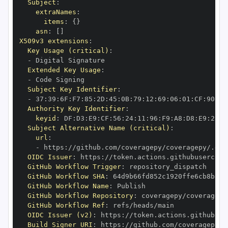
Subject
:
extraNames
:
items
:
{
}
asn
:
[
]
X509v3 extensions
:
Key Usage (critical)
:
-
Extended Key Usage
:
-
Subject Key Identifier
:
-
 37
:
39
:
6F
:
F7
:
85
:
2D
:
45
:
0B
:
79
:
12
:
69
:
06
:
01
:
CF
:
90
:
70
Authority Key Identifier
:
keyid
:
 DF
:
D3
:
E9
:
CF
:
56
:
24
:
11
:
96
:
F9
:
A8
:
D8
:
E9
:
28
:
5
Subject Alternative Name (critical)
:
url
:
-
 https
:
OIDC Issuer
:
 https
:
GitHub Workflow Trigger
:
GitHub Workflow SHA
:
GitHub Workflow Name
:
GitHub Workflow Repository
:
GitHub Workflow Ref
:
OIDC Issuer (v2)
:
 https
:
Build Signer URI
:
 https
: