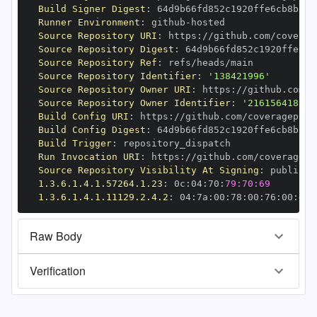
Build Signer Digest
:
Runner Environment
:
 github
-
Source Repository URI
:
 https
:
Source Repository Digest
:
Source Repository Ref
:
Source Repository Identifier
:
'138421996'
Source Repository Owner URI
:
 https
:
Source Repository Owner Identifier
:
'216156418'
Build Config URI
:
 https
:
Build Config Digest
:
Build Trigger
:
Run Invocation URI
:
 https
:
Source Repository Visibility At Signing
:
1.3.6.1.4.1.57264.1.23
:
 0c
:
04
:
70
:
79:70:69
1.3.6.1.4.1.11129.2.4.2
:
 04
:
7a
:
00
:
78
:
00
:
76
:
00
:
dd
:
Raw Body
Verification