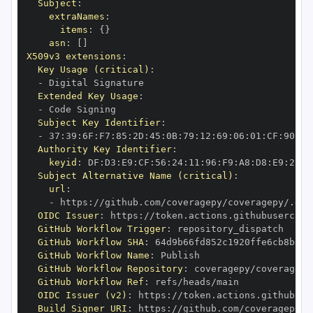
Subject
:
extraNames
:
items
:
{
}
asn
:
[
]
X509v3 extensions
:
Key Usage (critical)
:
-
Extended Key Usage
:
-
Subject Key Identifier
:
-
 37
:
39
:
6F
:
F7
:
85
:
2D
:
45
:
0B
:
79
:
12
:
69
:
06
:
01
:
CF
:
90
:
70
Authority Key Identifier
:
keyid
:
 DF
:
D3
:
E9
:
CF
:
56
:
24
:
11
:
96
:
F9
:
A8
:
D8
:
E9
:
28
:
5
Subject Alternative Name (critical)
:
url
:
-
 https
:
OIDC Issuer
:
 https
:
GitHub Workflow Trigger
:
GitHub Workflow SHA
:
GitHub Workflow Name
:
GitHub Workflow Repository
:
GitHub Workflow Ref
:
OIDC Issuer (v2)
:
 https
:
Build Signer URI
:
 https
: