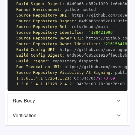
Build Signer Digest
:
Runner Environment
:
 github
-
Source Repository URI
:
 https
:
Source Repository Digest
:
Source Repository Ref
:
Source Repository Identifier
:
'138421996'
Source Repository Owner URI
:
 https
:
Source Repository Owner Identifier
:
'216156418'
Build Config URI
:
 https
:
Build Config Digest
:
Build Trigger
:
Run Invocation URI
:
 https
:
Source Repository Visibility At Signing
:
1.3.6.1.4.1.57264.1.23
:
 0c
:
04
:
70
:
79:70:69
1.3.6.1.4.1.11129.2.4.2
:
 04
:
7a
:
00
:
78
:
00
:
76
:
00
:
dd
:
Raw Body
Verification