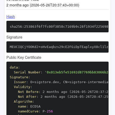
2 months ago (2026-05-26T20:37:43+00:00)
Hash
sha256:253863f6f7fc00f3858c7169b9c28f1934f22569878b
Signature
MEUCIQCjYOOKdJ+oHvEaqbzs29cE2FGiDpTEaplxyX8cl1lzkgI
Public Key Certificate
data
:
Serial Number
:
'0x013eb5fe51692d87769bb83066b2e65
Signature
:
Issuer
:
 O=sigstore.dev
,
 CN=sigstore
-
Validity
:
Not Before
:
 2 months ago (2026
-
05
-
26T20
:
37
:
25+0
Not After
:
 2 months ago (2026
-
05
-
26T20
:
47
:
25+00
Algorithm
:
name
:
namedCurve
:
 P
-
256