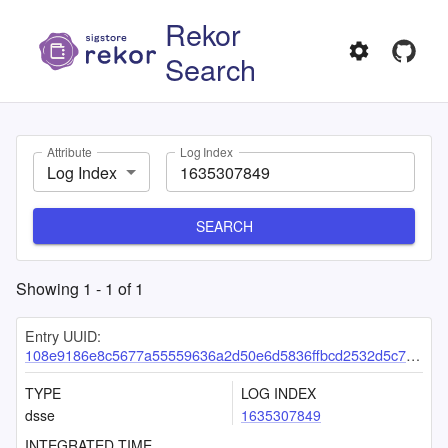
Rekor
Search
Attribute
Log Index
Log Index
SEARCH
Showing
1
-
1
of
1
Entry UUID:
108e9186e8c5677a55559636a2d50e6d5836ffbcd2532d5c795dd7523609ed61c3f8bc44cb39f58b
TYPE
LOG INDEX
dsse
1635307849
INTEGRATED TIME