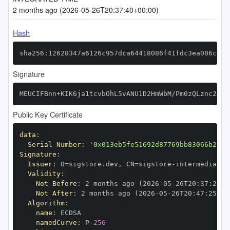
2 months ago (2026-05-26T20:37:40+00:00)
Hash
sha256:12628347a6126c957dca64418086f41fdc3ea086c010
Signature
MEUCIFBnn+KIK6ja1tcvbOhL5vANU1D2HmWbM/Pm0zQLznc2AiE
Public Key Certificate
data
:
Serial Number
:
'0x013eb5fe51692d87769bb83066b2e65
Signature
:
Issuer
:
 O=sigstore.dev
,
 CN=sigstore
-
Validity
:
Not Before
:
 2 months ago (2026
-
05
-
26T20
:
37
:
25+0
Not After
:
 2 months ago (2026
-
05
-
26T20
:
47
:
25+00
Algorithm
:
name
:
namedCurve
:
 P
-
256