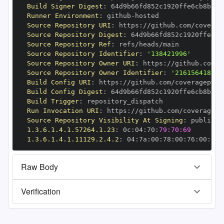
Build Signer Digest
:
Runner Environment
:
 github
-
Source Repository URI
:
 https
:
Source Repository Digest
:
Source Repository Ref
:
Source Repository Identifier
:
'138421996'
Source Repository Owner URI
:
 https
:
Source Repository Owner Identifier
:
'216156418'
Build Config URI
:
 https
:
Build Config Digest
:
Build Trigger
:
Run Invocation URI
:
 https
:
Source Repository Visibility At Signing
:
1.3.6.1.4.1.57264.1.23
:
 0c
:
04
:
70
:
79:70:69
1.3.6.1.4.1.11129.2.4.2
:
 04
:
7a
:
00
:
78
:
00
:
76
:
00
:
dd
:
Raw Body
Verification