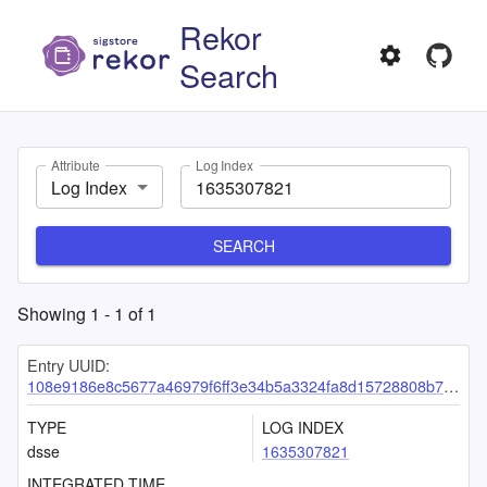
Rekor
Search
Attribute
Log Index
Log Index
SEARCH
Showing
1
-
1
of
1
Entry UUID:
108e9186e8c5677a46979f6ff3e34b5a3324fa8d15728808b75521cbdaf3946b508261fbac5b9848
TYPE
LOG INDEX
dsse
1635307821
INTEGRATED TIME