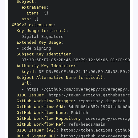
Subject
:
extraNames
:
items
:
{
}
asn
:
[
]
X509v3 extensions
:
Key Usage (critical)
:
-
Extended Key Usage
:
-
Subject Key Identifier
:
-
 37
:
39
:
6F
:
F7
:
85
:
2D
:
45
:
0B
:
79
:
12
:
69
:
06
:
01
:
CF
:
90
:
70
Authority Key Identifier
:
keyid
:
 DF
:
D3
:
E9
:
CF
:
56
:
24
:
11
:
96
:
F9
:
A8
:
D8
:
E9
:
28
:
5
Subject Alternative Name (critical)
:
url
:
-
 https
:
OIDC Issuer
:
 https
:
GitHub Workflow Trigger
:
GitHub Workflow SHA
:
GitHub Workflow Name
:
GitHub Workflow Repository
:
GitHub Workflow Ref
:
OIDC Issuer (v2)
:
 https
:
Build Signer URI
:
 https
: