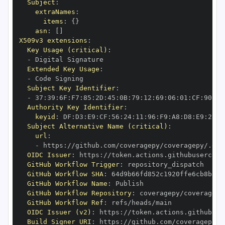
Subject
:
extraNames
:
items
:
{
}
asn
:
[
]
X509v3 extensions
:
Key Usage (critical)
:
-
Extended Key Usage
:
-
Subject Key Identifier
:
-
 37
:
39
:
6F
:
F7
:
85
:
2D
:
45
:
0B
:
79
:
12
:
69
:
06
:
01
:
CF
:
90
:
70
Authority Key Identifier
:
keyid
:
 DF
:
D3
:
E9
:
CF
:
56
:
24
:
11
:
96
:
F9
:
A8
:
D8
:
E9
:
28
:
5
Subject Alternative Name (critical)
:
url
:
-
 https
:
OIDC Issuer
:
 https
:
GitHub Workflow Trigger
:
GitHub Workflow SHA
:
GitHub Workflow Name
:
GitHub Workflow Repository
:
GitHub Workflow Ref
:
OIDC Issuer (v2)
:
 https
:
Build Signer URI
:
 https
: