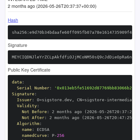
2 months ago (2026-05-26T20:37:37+00:00)
Hash
sha256:e9d70b34bdaafe60ff095fb07a78e1614735909f44e9
Signature
MEYCIQDNJleYrZCLpAkfdfiOJjMCoNM50sQ9cJdDieOpRa6nkgI
Public Key Certificate
data
:
Serial Number
:
'0x013eb5fe51692d87769bb83066b2e65
Signature
:
Issuer
:
 O=sigstore.dev
,
 CN=sigstore
-
Validity
:
Not Before
:
 2 months ago (2026
-
05
-
26T20
:
37
:
25+0
Not After
:
 2 months ago (2026
-
05
-
26T20
:
47
:
25+00
Algorithm
:
name
:
namedCurve
:
 P
-
256