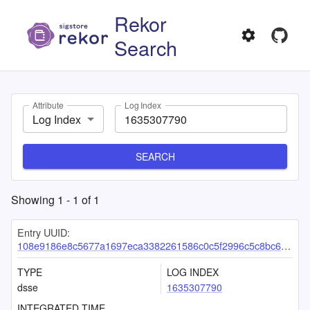
Rekor
Search
Attribute
Log Index
Log Index
SEARCH
Showing
1
-
1
of
1
Entry UUID:
108e9186e8c5677a1697eca3382261586c0c5f2996c5c8bc601d303462f6c5579e2de05527c0e5e2
TYPE
LOG INDEX
dsse
1635307790
INTEGRATED TIME