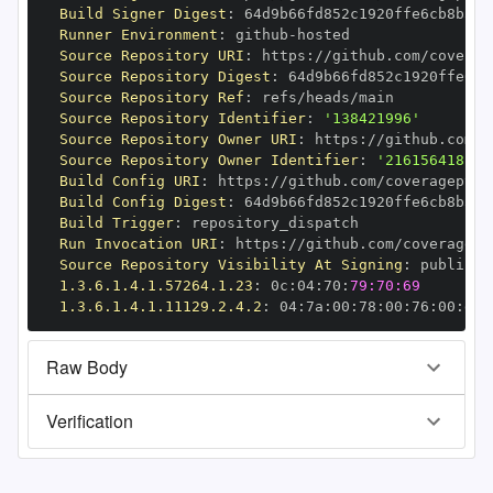
Build Signer Digest
:
Runner Environment
:
 github
-
Source Repository URI
:
 https
:
Source Repository Digest
:
Source Repository Ref
:
Source Repository Identifier
:
'138421996'
Source Repository Owner URI
:
 https
:
Source Repository Owner Identifier
:
'216156418'
Build Config URI
:
 https
:
Build Config Digest
:
Build Trigger
:
Run Invocation URI
:
 https
:
Source Repository Visibility At Signing
:
1.3.6.1.4.1.57264.1.23
:
 0c
:
04
:
70
:
79:70:69
1.3.6.1.4.1.11129.2.4.2
:
 04
:
7a
:
00
:
78
:
00
:
76
:
00
:
dd
:
Raw Body
Verification