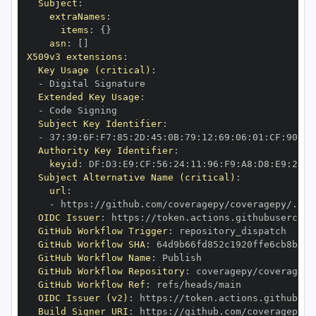
Subject
:
extraNames
:
items
:
{
}
asn
:
[
]
X509v3 extensions
:
Key Usage (critical)
:
-
Extended Key Usage
:
-
Subject Key Identifier
:
-
 37
:
39
:
6F
:
F7
:
85
:
2D
:
45
:
0B
:
79
:
12
:
69
:
06
:
01
:
CF
:
90
:
70
Authority Key Identifier
:
keyid
:
 DF
:
D3
:
E9
:
CF
:
56
:
24
:
11
:
96
:
F9
:
A8
:
D8
:
E9
:
28
:
5
Subject Alternative Name (critical)
:
url
:
-
 https
:
OIDC Issuer
:
 https
:
GitHub Workflow Trigger
:
GitHub Workflow SHA
:
GitHub Workflow Name
:
GitHub Workflow Repository
:
GitHub Workflow Ref
:
OIDC Issuer (v2)
:
 https
:
Build Signer URI
:
 https
: