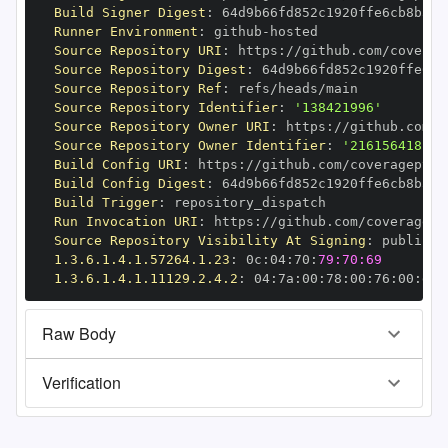
Build Signer Digest
:
Runner Environment
:
 github
-
Source Repository URI
:
 https
:
Source Repository Digest
:
Source Repository Ref
:
Source Repository Identifier
:
'138421996'
Source Repository Owner URI
:
 https
:
Source Repository Owner Identifier
:
'216156418'
Build Config URI
:
 https
:
Build Config Digest
:
Build Trigger
:
Run Invocation URI
:
 https
:
Source Repository Visibility At Signing
:
1.3.6.1.4.1.57264.1.23
:
 0c
:
04
:
70
:
79:70:69
1.3.6.1.4.1.11129.2.4.2
:
 04
:
7a
:
00
:
78
:
00
:
76
:
00
:
dd
:
Raw Body
Verification