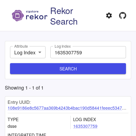
Rekor
Search
Attribute
Log Index
Log Index
SEARCH
Showing
1
-
1
of
1
Entry UUID:
108e9186e8c5677aa369b4243b4bac190d58441feeec5347bf3feb7a7a2259dabe7deedddf47c0e1
TYPE
LOG INDEX
dsse
1635307759
INTEGRATED TIME