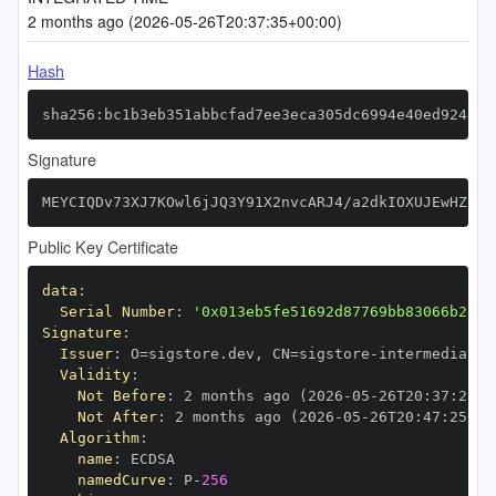
2 months ago (2026-05-26T20:37:35+00:00)
Hash
sha256:bc1b3eb351abbcfad7ee3eca305dc6994e40ed924832
Signature
MEYCIQDv73XJ7KOwl6jJQ3Y91X2nvcARJ4/a2dkIOXUJEwHZ/AI
Public Key Certificate
data
:
Serial Number
:
'0x013eb5fe51692d87769bb83066b2e65
Signature
:
Issuer
:
 O=sigstore.dev
,
 CN=sigstore
-
Validity
:
Not Before
:
 2 months ago (2026
-
05
-
26T20
:
37
:
25+0
Not After
:
 2 months ago (2026
-
05
-
26T20
:
47
:
25+00
Algorithm
:
name
:
namedCurve
:
 P
-
256