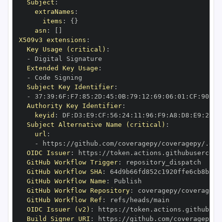
Subject
:
extraNames
:
items
:
{
}
asn
:
[
]
X509v3 extensions
:
Key Usage (critical)
:
-
Extended Key Usage
:
-
Subject Key Identifier
:
-
 37
:
39
:
6F
:
F7
:
85
:
2D
:
45
:
0B
:
79
:
12
:
69
:
06
:
01
:
CF
:
90
:
70
Authority Key Identifier
:
keyid
:
 DF
:
D3
:
E9
:
CF
:
56
:
24
:
11
:
96
:
F9
:
A8
:
D8
:
E9
:
28
:
5
Subject Alternative Name (critical)
:
url
:
-
 https
:
OIDC Issuer
:
 https
:
GitHub Workflow Trigger
:
GitHub Workflow SHA
:
GitHub Workflow Name
:
GitHub Workflow Repository
:
GitHub Workflow Ref
:
OIDC Issuer (v2)
:
 https
:
Build Signer URI
:
 https
: