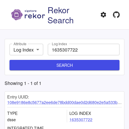
Rekor
Search
Attribute
Log Index
Log Index
SEARCH
Showing
1
-
1
of
1
Entry UUID:
108e9186e8c5677a2ee6de78bdd00dae0d2d680e2e5a533b8002f6a7f0347f8f897969fb66b8e74b
TYPE
LOG INDEX
dsse
1635307722
INTEGRATED TIME