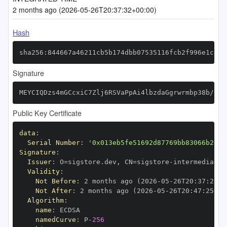
2 months ago (2026-05-26T20:37:32+00:00)
Hash
sha256:844667a46211cb5b174dbb07535116fcb2f996e1c886
Signature
MEYCIQDzs4mGCcxiC7Zlj6RSVaPpAi4lbzdaGgrwrmbp38b/5wI
Public Key Certificate
data
:
Serial Number
:
'0x013eb5fe51692d87769bb83066b2e65
Signature
:
Issuer
:
 O=sigstore.dev
,
 CN=sigstore
-
Validity
:
Not Before
:
 2 months ago (2026
-
05
-
26T20
:
37
:
25+0
Not After
:
 2 months ago (2026
-
05
-
26T20
:
47
:
25+00
Algorithm
:
name
:
namedCurve
:
 P
-
256