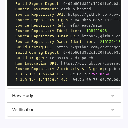
Build Signer Digest
:
Runner Environment
:
 github
-
Source Repository URI
:
 https
:
Source Repository Digest
:
Source Repository Ref
:
Source Repository Identifier
:
'138421996'
Source Repository Owner URI
:
 https
:
Source Repository Owner Identifier
:
'216156418'
Build Config URI
:
 https
:
Build Config Digest
:
Build Trigger
:
Run Invocation URI
:
 https
:
Source Repository Visibility At Signing
:
1.3.6.1.4.1.57264.1.23
:
 0c
:
04
:
70
:
79:70:69
1.3.6.1.4.1.11129.2.4.2
:
 04
:
7a
:
00
:
78
:
00
:
76
:
00
:
dd
:
Raw Body
Verification