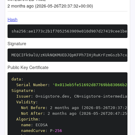
2 months ago (2026-05-26T20:37:32+00:00)
Hash
sha256:ae1773c2b1f7052563909e010d907d27419cee1be04a
Signature
MEQCIFk9alU/zKUkNQKMUEDJQpKFPh7IHjRuKrFzmGszb7cxAiA
Public Key Certificate
data
:
Serial Number
:
'0x013eb5fe51692d87769bb83066b2e65
Signature
:
Issuer
:
 O=sigstore.dev
,
 CN=sigstore
-
Validity
:
Not Before
:
 2 months ago (2026
-
05
-
26T20
:
37
:
25+0
Not After
:
 2 months ago (2026
-
05
-
26T20
:
47
:
25+00
Algorithm
:
name
:
namedCurve
:
 P
-
256