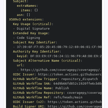
Subject
:
extraNames
:
items
:
{
}
asn
:
[
]
X509v3 extensions
:
Key Usage (critical)
:
-
Extended Key Usage
:
-
Subject Key Identifier
:
-
 37
:
39
:
6F
:
F7
:
85
:
2D
:
45
:
0B
:
79
:
12
:
69
:
06
:
01
:
CF
:
90
:
70
Authority Key Identifier
:
keyid
:
 DF
:
D3
:
E9
:
CF
:
56
:
24
:
11
:
96
:
F9
:
A8
:
D8
:
E9
:
28
:
5
Subject Alternative Name (critical)
:
url
:
-
 https
:
OIDC Issuer
:
 https
:
GitHub Workflow Trigger
:
GitHub Workflow SHA
:
GitHub Workflow Name
:
GitHub Workflow Repository
:
GitHub Workflow Ref
:
OIDC Issuer (v2)
:
 https
:
Build Signer URI
:
 https
: