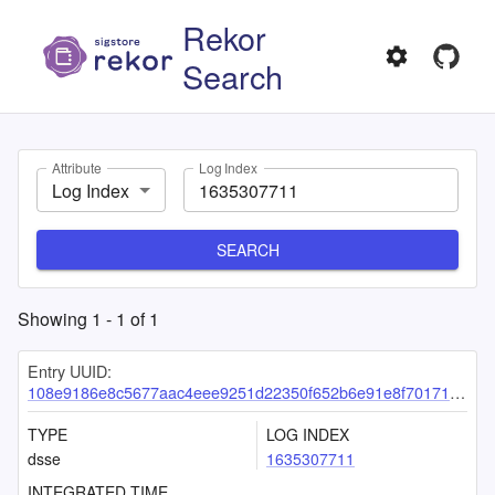
Rekor
Search
Attribute
Log Index
Log Index
SEARCH
Showing
1
-
1
of
1
Entry UUID:
108e9186e8c5677aac4eee9251d22350f652b6e91e8f70171ff393a78018fcf55f085f1e90325034
TYPE
LOG INDEX
dsse
1635307711
INTEGRATED TIME