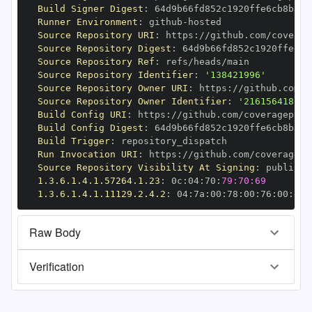
Build Signer Digest
:
Runner Environment
:
 github
-
Source Repository URI
:
 https
:
Source Repository Digest
:
Source Repository Ref
:
Source Repository Identifier
:
'138421996'
Source Repository Owner URI
:
 https
:
Source Repository Owner Identifier
:
'216156418'
Build Config URI
:
 https
:
Build Config Digest
:
Build Trigger
:
Run Invocation URI
:
 https
:
Source Repository Visibility At Signing
:
1.3.6.1.4.1.57264.1.23
:
 0c
:
04
:
70
:
79:70:69
1.3.6.1.4.1.11129.2.4.2
:
 04
:
7a
:
00
:
78
:
00
:
76
:
00
:
dd
:
Raw Body
Verification