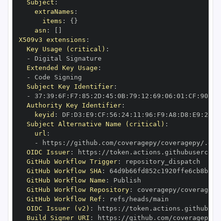
Subject
:
extraNames
:
items
:
{
}
asn
:
[
]
X509v3 extensions
:
Key Usage (critical)
:
-
Extended Key Usage
:
-
Subject Key Identifier
:
-
 37
:
39
:
6F
:
F7
:
85
:
2D
:
45
:
0B
:
79
:
12
:
69
:
06
:
01
:
CF
:
90
:
70
Authority Key Identifier
:
keyid
:
 DF
:
D3
:
E9
:
CF
:
56
:
24
:
11
:
96
:
F9
:
A8
:
D8
:
E9
:
28
:
5
Subject Alternative Name (critical)
:
url
:
-
 https
:
OIDC Issuer
:
 https
:
GitHub Workflow Trigger
:
GitHub Workflow SHA
:
GitHub Workflow Name
:
GitHub Workflow Repository
:
GitHub Workflow Ref
:
OIDC Issuer (v2)
:
 https
:
Build Signer URI
:
 https
: