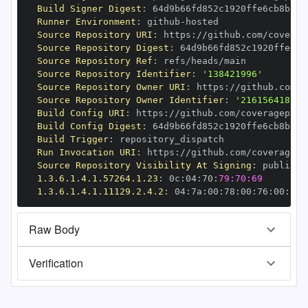
Build Signer Digest
:
Runner Environment
:
 github
-
Source Repository URI
:
 https
:
Source Repository Digest
:
Source Repository Ref
:
Source Repository Identifier
:
'138421996'
Source Repository Owner URI
:
 https
:
Source Repository Owner Identifier
:
'216156418'
Build Config URI
:
 https
:
Build Config Digest
:
Build Trigger
:
Run Invocation URI
:
 https
:
Source Repository Visibility At Signing
:
1.3.6.1.4.1.57264.1.23
:
 0c
:
04
:
70
:
79:70:69
1.3.6.1.4.1.11129.2.4.2
:
 04
:
7a
:
00
:
78
:
00
:
76
:
00
:
dd
:
Raw Body
Verification