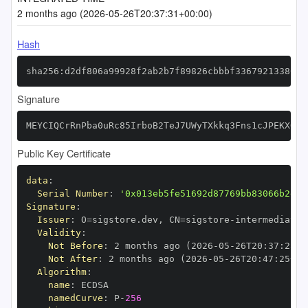
2 months ago (2026-05-26T20:37:31+00:00)
Hash
sha256:d2df806a99928f2ab2b7f89826cbbbf3367921338081
Signature
MEYCIQCrRnPba0uRc85IrboB2TeJ7UWyTXkkq3Fns1cJPEKXQgI
Public Key Certificate
data
:
Serial Number
:
'0x013eb5fe51692d87769bb83066b2e65
Signature
:
Issuer
:
 O=sigstore.dev
,
 CN=sigstore
-
Validity
:
Not Before
:
 2 months ago (2026
-
05
-
26T20
:
37
:
25+0
Not After
:
 2 months ago (2026
-
05
-
26T20
:
47
:
25+00
Algorithm
:
name
:
namedCurve
:
 P
-
256