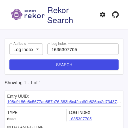
Rekor
Search
Attribute
Log Index
Log Index
SEARCH
Showing
1
-
1
of
1
Entry UUID:
108e9186e8c5677ae857a76f383b8c42ca60b826ba2c73437019b640513007686c1e291ce7e934cc
TYPE
LOG INDEX
dsse
1635307705
INTEGRATED TIME