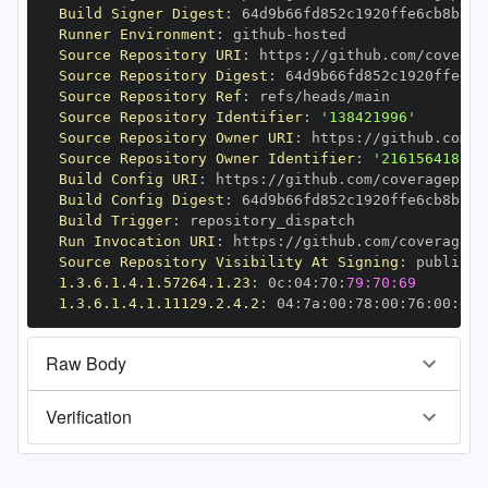
Build Signer Digest
:
Runner Environment
:
 github
-
Source Repository URI
:
 https
:
Source Repository Digest
:
Source Repository Ref
:
Source Repository Identifier
:
'138421996'
Source Repository Owner URI
:
 https
:
Source Repository Owner Identifier
:
'216156418'
Build Config URI
:
 https
:
Build Config Digest
:
Build Trigger
:
Run Invocation URI
:
 https
:
Source Repository Visibility At Signing
:
1.3.6.1.4.1.57264.1.23
:
 0c
:
04
:
70
:
79:70:69
1.3.6.1.4.1.11129.2.4.2
:
 04
:
7a
:
00
:
78
:
00
:
76
:
00
:
dd
:
Raw Body
Verification