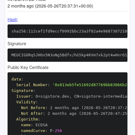
2 months ago (2026-05-26T20:37:31+00:00)
Hash
sha256:112cef1fd9eccf0992bbc23a3f02a4e968730721041d
Signature
MEUCIGORqSJHOx5N3oNg5Bdfv/hG5kp4KVm7xk2pt4wHnrO1AiE
Public Key Certificate
data
:
Serial Number
:
'0x013eb5fe51692d87769bb83066b2e65
Signature
:
Issuer
:
 O=sigstore.dev
,
 CN=sigstore
-
Validity
:
Not Before
:
 2 months ago (2026
-
05
-
26T20
:
37
:
25+0
Not After
:
 2 months ago (2026
-
05
-
26T20
:
47
:
25+00
Algorithm
:
name
:
namedCurve
:
 P
-
256