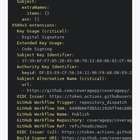
Subject
:
extraNames
:
items
:
{
}
asn
:
[
]
X509v3 extensions
:
Key Usage (critical)
:
-
Extended Key Usage
:
-
Subject Key Identifier
:
-
 37
:
39
:
6F
:
F7
:
85
:
2D
:
45
:
0B
:
79
:
12
:
69
:
06
:
01
:
CF
:
90
:
70
Authority Key Identifier
:
keyid
:
 DF
:
D3
:
E9
:
CF
:
56
:
24
:
11
:
96
:
F9
:
A8
:
D8
:
E9
:
28
:
5
Subject Alternative Name (critical)
:
url
:
-
 https
:
OIDC Issuer
:
 https
:
GitHub Workflow Trigger
:
GitHub Workflow SHA
:
GitHub Workflow Name
:
GitHub Workflow Repository
:
GitHub Workflow Ref
:
OIDC Issuer (v2)
:
 https
:
Build Signer URI
:
 https
: