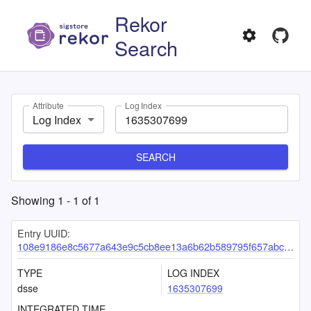
Rekor
Search
Attribute
Log Index
Log Index
SEARCH
Showing
1
-
1
of
1
Entry UUID:
108e9186e8c5677a643e9c5cb8ee13a6b62b589795f657abc827c15bc6aee7402538d00a194ca254
TYPE
LOG INDEX
dsse
1635307699
INTEGRATED TIME