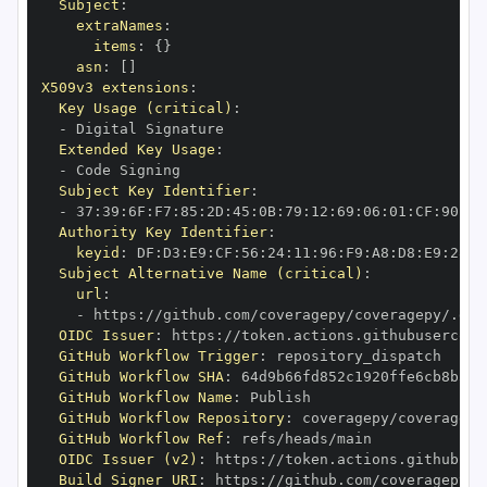
Subject
:
extraNames
:
items
:
{
}
asn
:
[
]
X509v3 extensions
:
Key Usage (critical)
:
-
Extended Key Usage
:
-
Subject Key Identifier
:
-
 37
:
39
:
6F
:
F7
:
85
:
2D
:
45
:
0B
:
79
:
12
:
69
:
06
:
01
:
CF
:
90
:
70
Authority Key Identifier
:
keyid
:
 DF
:
D3
:
E9
:
CF
:
56
:
24
:
11
:
96
:
F9
:
A8
:
D8
:
E9
:
28
:
5
Subject Alternative Name (critical)
:
url
:
-
 https
:
OIDC Issuer
:
 https
:
GitHub Workflow Trigger
:
GitHub Workflow SHA
:
GitHub Workflow Name
:
GitHub Workflow Repository
:
GitHub Workflow Ref
:
OIDC Issuer (v2)
:
 https
:
Build Signer URI
:
 https
: