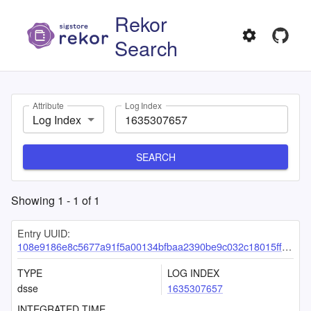
Rekor
Search
Attribute
Log Index
Log Index
SEARCH
Showing
1
-
1
of
1
Entry UUID:
108e9186e8c5677a91f5a00134bfbaa2390be9c032c18015ff0f835de9da8a1209863a172a9f59b3
TYPE
LOG INDEX
dsse
1635307657
INTEGRATED TIME