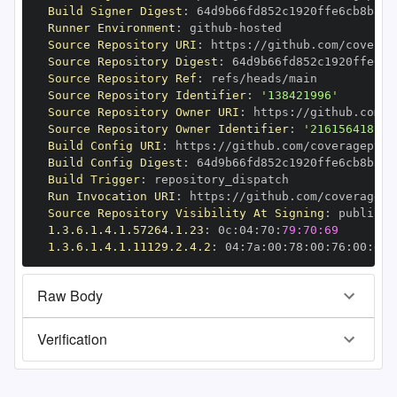
Build Signer Digest
:
Runner Environment
:
 github
-
Source Repository URI
:
 https
:
Source Repository Digest
:
Source Repository Ref
:
Source Repository Identifier
:
'138421996'
Source Repository Owner URI
:
 https
:
Source Repository Owner Identifier
:
'216156418'
Build Config URI
:
 https
:
Build Config Digest
:
Build Trigger
:
Run Invocation URI
:
 https
:
Source Repository Visibility At Signing
:
1.3.6.1.4.1.57264.1.23
:
 0c
:
04
:
70
:
79:70:69
1.3.6.1.4.1.11129.2.4.2
:
 04
:
7a
:
00
:
78
:
00
:
76
:
00
:
dd
:
Raw Body
Verification