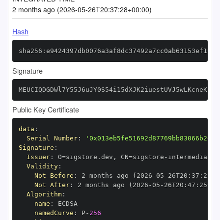
2 months ago (2026-05-26T20:37:28+00:00)
Hash
sha256:e9424397db0076a3af8dc37492a7cc0ab63153ef195a
Signature
MEUCIQDGDWl7Y55J6uJY0S54i15dXJK2iuestUVJ5wLKcneKcQI
Public Key Certificate
data
:
Serial Number
:
'0x013eb5fe51692d87769bb83066b2e65
Signature
:
Issuer
:
 O=sigstore.dev
,
 CN=sigstore
-
Validity
:
Not Before
:
 2 months ago (2026
-
05
-
26T20
:
37
:
25+0
Not After
:
 2 months ago (2026
-
05
-
26T20
:
47
:
25+00
Algorithm
:
name
:
namedCurve
:
 P
-
256