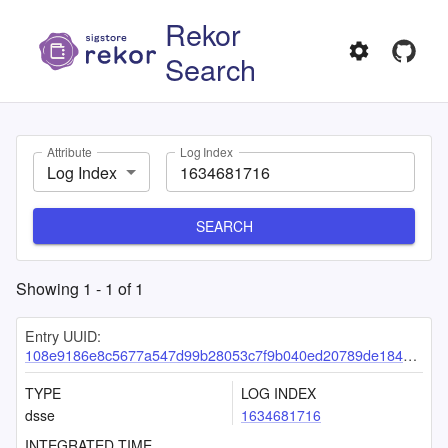
Rekor
Search
Attribute
Log Index
Log Index
SEARCH
Showing
1
-
1
of
1
Entry UUID:
108e9186e8c5677a547d99b28053c7f9b040ed20789de184a9e57d4eddc01bd5bf382ccf7d80af57
TYPE
LOG INDEX
dsse
1634681716
INTEGRATED TIME