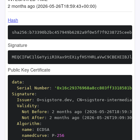
2 months ago (2026-05-26T18:59:43+00:00)
Hash
sha256:b73390b2bc457949b6282a9f0e5f7f9238725ceeb5b2
Signature
MEQCIFWC1lGeYyiiR3Xax9tEXiyfHSYHRLaVwC9CBEXEIBJlAiB
Public Key Certificate
data
:
Serial Number
:
'0x16c29376968a8cc803ff3318581b199
Signature
:
Issuer
:
 O=sigstore.dev
,
 CN=sigstore
-
Validity
:
Not Before
:
 2 months ago (2026
-
05
-
26T18
:
59
:
30+0
Not After
:
 2 months ago (2026
-
05
-
26T19
:
09
:
30+00
Algorithm
:
name
:
namedCurve
:
 P
-
256