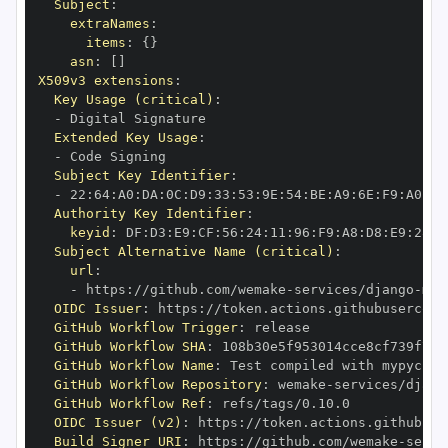
Subject
:
extraNames
:
items
:
{
}
asn
:
[
]
X509v3 extensions
:
Key Usage (critical)
:
-
Extended Key Usage
:
-
Subject Key Identifier
:
-
 22
:
64
:
A0
:
DA
:
0C
:
D9
:
33
:
53
:
9E
:
54
:
BE
:
A9
:
6E
:
F9
:
A0
:
32
Authority Key Identifier
:
keyid
:
 DF
:
D3
:
E9
:
CF
:
56
:
24
:
11
:
96
:
F9
:
A8
:
D8
:
E9
:
28
:
5
Subject Alternative Name (critical)
:
url
:
-
 https
:
//github.com/wemake
-
services/django
-
mod
OIDC Issuer
:
 https
:
GitHub Workflow Trigger
:
GitHub Workflow SHA
:
GitHub Workflow Name
:
GitHub Workflow Repository
:
 wemake
-
services/djang
GitHub Workflow Ref
:
OIDC Issuer (v2)
:
 https
:
Build Signer URI
:
 https
:
//github.com/wemake
-
servi