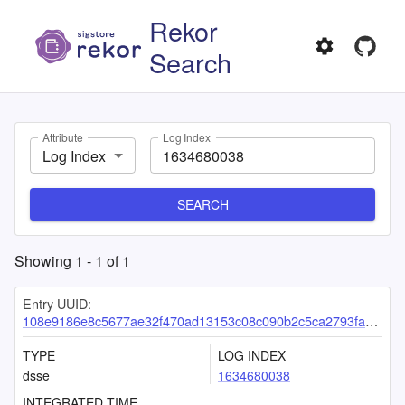
Rekor
Search
Attribute
Log Index
Log Index
SEARCH
Showing
1
-
1
of
1
Entry UUID:
108e9186e8c5677ae32f470ad13153c08c090b2c5ca2793fa45de32916f337a449d7c160054deb9b
TYPE
LOG INDEX
dsse
1634680038
INTEGRATED TIME