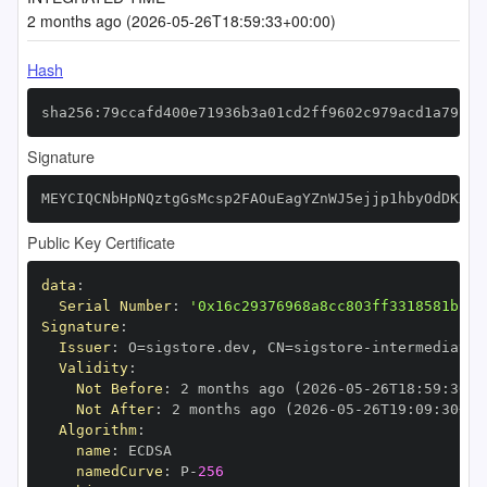
2 months ago (2026-05-26T18:59:33+00:00)
Hash
sha256:79ccafd400e71936b3a01cd2ff9602c979acd1a79f89
Signature
MEYCIQCNbHpNQztgGsMcsp2FAOuEagYZnWJ5ejjp1hbyOdDKXQI
Public Key Certificate
data
:
Serial Number
:
'0x16c29376968a8cc803ff3318581b199
Signature
:
Issuer
:
 O=sigstore.dev
,
 CN=sigstore
-
Validity
:
Not Before
:
 2 months ago (2026
-
05
-
26T18
:
59
:
30+0
Not After
:
 2 months ago (2026
-
05
-
26T19
:
09
:
30+00
Algorithm
:
name
:
namedCurve
:
 P
-
256