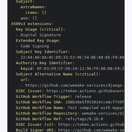
Subject
:
extraNames
:
items
:
{
}
asn
:
[
]
X509v3 extensions
:
Key Usage (critical)
:
-
Extended Key Usage
:
-
Subject Key Identifier
:
-
 22
:
64
:
A0
:
DA
:
0C
:
D9
:
33
:
53
:
9E
:
54
:
BE
:
A9
:
6E
:
F9
:
A0
:
32
Authority Key Identifier
:
keyid
:
 DF
:
D3
:
E9
:
CF
:
56
:
24
:
11
:
96
:
F9
:
A8
:
D8
:
E9
:
28
:
5
Subject Alternative Name (critical)
:
url
:
-
 https
:
//github.com/wemake
-
services/django
-
mod
OIDC Issuer
:
 https
:
GitHub Workflow Trigger
:
GitHub Workflow SHA
:
GitHub Workflow Name
:
GitHub Workflow Repository
:
 wemake
-
services/djang
GitHub Workflow Ref
:
OIDC Issuer (v2)
:
 https
:
Build Signer URI
:
 https
:
//github.com/wemake
-
servi