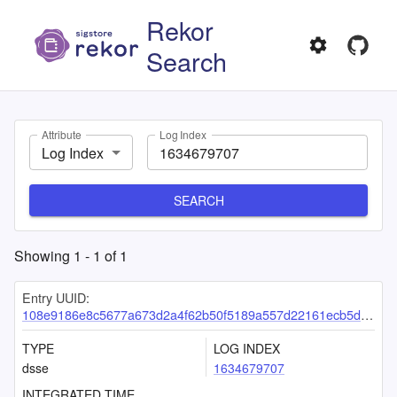
Rekor
Search
Attribute
Log Index
Log Index
SEARCH
Showing
1
-
1
of
1
Entry UUID:
108e9186e8c5677a673d2a4f62b50f5189a557d22161ecb5de2f48fb07fed781bd2b88d4443bbce0
TYPE
LOG INDEX
dsse
1634679707
INTEGRATED TIME