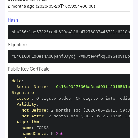
2 months ago (2026-05-26T18:59:31+00:00)
Hash
sha256:1ae57826cedb629c4186b47276887445731a6218b401
Signature
MEYCIQDFEoOes4AQQpahf0XycjTPXm3tewWfxqC09Se0vFEp0AI
Public Key Certificate
data
:
Serial Number
:
'0x16c29376968a8cc803ff3318581b199
Signature
:
Issuer
:
 O=sigstore.dev
,
 CN=sigstore
-
Validity
:
Not Before
:
 2 months ago (2026
-
05
-
26T18
:
59
:
30+0
Not After
:
 2 months ago (2026
-
05
-
26T19
:
09
:
30+00
Algorithm
:
name
:
namedCurve
:
 P
-
256