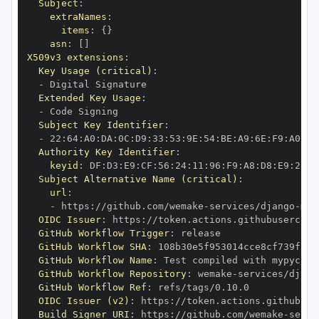
Subject
:
extraNames
:
items
:
{
}
asn
:
[
]
X509v3 extensions
:
Key Usage (critical)
:
-
Extended Key Usage
:
-
Subject Key Identifier
:
-
 22
:
64
:
A0
:
DA
:
0C
:
D9
:
33
:
53
:
9E
:
54
:
BE
:
A9
:
6E
:
F9
:
A0
:
32
Authority Key Identifier
:
keyid
:
 DF
:
D3
:
E9
:
CF
:
56
:
24
:
11
:
96
:
F9
:
A8
:
D8
:
E9
:
28
:
5
Subject Alternative Name (critical)
:
url
:
-
 https
:
//github.com/wemake
-
services/django
-
mod
OIDC Issuer
:
 https
:
GitHub Workflow Trigger
:
GitHub Workflow SHA
:
GitHub Workflow Name
:
GitHub Workflow Repository
:
 wemake
-
services/djang
GitHub Workflow Ref
:
OIDC Issuer (v2)
:
 https
:
Build Signer URI
:
 https
:
//github.com/wemake
-
servi