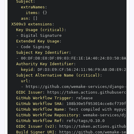
Subject
:
extraNames
:
items
:
{
}
asn
:
[
]
X509v3 extensions
:
Key Usage (critical)
:
-
Extended Key Usage
:
-
Subject Key Identifier
:
-
 00
:
DF
:
D8
:
E0
:
DF
:
09
:
03
:
FE
:
1E
:
1A
:
40
:
24
:
D3
:
50
:
8A
:
60
Authority Key Identifier
:
keyid
:
 DF
:
D3
:
E9
:
CF
:
56
:
24
:
11
:
96
:
F9
:
A8
:
D8
:
E9
:
28
:
5
Subject Alternative Name (critical)
:
url
:
-
 https
:
//github.com/wemake
-
services/django
-
mod
OIDC Issuer
:
 https
:
GitHub Workflow Trigger
:
GitHub Workflow SHA
:
GitHub Workflow Name
:
GitHub Workflow Repository
:
 wemake
-
services/djang
GitHub Workflow Ref
:
OIDC Issuer (v2)
:
 https
:
Build Signer URI
:
 https
:
//github.com/wemake
-
servi