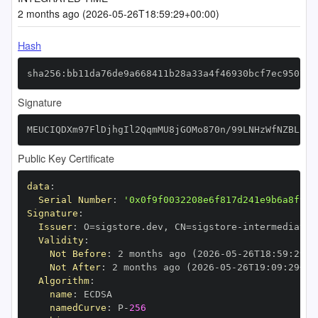
2 months ago (2026-05-26T18:59:29+00:00)
Hash
sha256:bb11da76de9a668411b28a33a4f46930bcf7ec95077b
Signature
MEUCIQDXm97FlDjhgIl2QqmMU8jGOMo870n/99LNHzWfNZBLBgI
Public Key Certificate
data
:
Serial Number
:
'0x0f9f0032208e6f817d241e9b6a8f961
Signature
:
Issuer
:
 O=sigstore.dev
,
 CN=sigstore
-
Validity
:
Not Before
:
 2 months ago (2026
-
05
-
26T18
:
59
:
29+0
Not After
:
 2 months ago (2026
-
05
-
26T19
:
09
:
29+00
Algorithm
:
name
:
namedCurve
:
 P
-
256