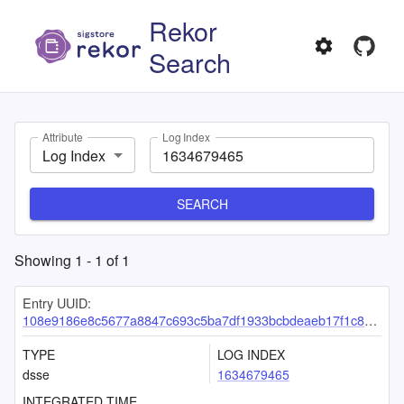
Rekor
Search
Attribute
Log Index
Log Index
SEARCH
Showing
1
-
1
of
1
Entry UUID:
108e9186e8c5677a8847c693c5ba7df1933bcbdeaeb17f1c81186f651abfc7ebf2cf7a9c308bcc5e
TYPE
LOG INDEX
dsse
1634679465
INTEGRATED TIME