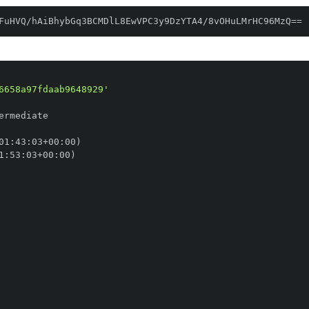
FuHVQ/hAiBhybGq3BCMDlL8EwVPC3y9DzYTA4/8vOHuLMrHC96MzQ==
6658a97fdaab9648929'
01
:
43
:
03+00
:
1
:
53
:
03+00
: