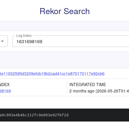
Rekor Search
Log Index
5e11932595d3209efcb19b2cad41cc1e870170117e92cb6
NDEX
INTEGRATED TIME
98169
2 months ago (2026-05-26T01:4
a9c993e4b46c212fc9e093e92f6f2d