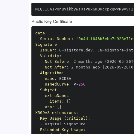
MEQCIEA1POnuVikbyWsRsP8xGmBKccpxqwVR9VvF2
Public Key Certificate
data
:
Serial Number
:
'0x4dff646b5ebe7c928e71e
Signature
:
Issuer
:
 O=sigstore.dev
,
 CN=sigstore
-
Validity
:
Not Before
:
 2 months ago (2026
-
05
-
26T
Not After
:
 2 months ago (2026
-
05
-
26T0
Algorithm
:
name
:
namedCurve
:
 P
-
256
Subject
:
extraNames
:
items
:
{
}
asn
:
[
]
X509v3 extensions
:
Key Usage (critical)
:
-
Extended Key Usage
: