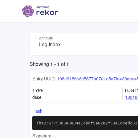
Attribute
Log Index
Showing
1
-
1
of
1
Entry UUID:
108e9186e8c5677a07a1e5a7fd439abe4
TYPE
LOG I
dsse
16316
Hash
sha256:75383e0804e1cedf5a0202f53e1dcedc31
Signature