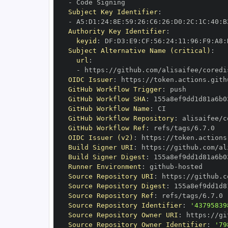
-
Subject Key Identifier
:
-
 A5
:
D1
:
24
:
8E
:
59
:
26
:
C6
:
26
:
D0
:
2C
:
1C
:
40
:
B
Authority Key Identifier
:
keyid
:
 DF
:
D3
:
E9
:
CF
:
56
:
24
:
11
:
96
:
F9
:
A8
:
Subject Alternative Name (critical)
:
url
:
-
 https
:
OIDC Issuer
:
 https
:
GitHub Workflow Trigger
:
GitHub Workflow SHA
:
GitHub Workflow Name
:
GitHub Workflow Repository
:
GitHub Workflow Ref
:
OIDC Issuer (v2)
:
 https
:
Build Signer URI
:
 https
:
Build Signer Digest
:
Runner Environment
:
 github
-
Source Repository URI
:
 https
:
Source Repository Digest
:
Source Repository Ref
:
Source Repository Identifier
:
'43795839
Source Repository Owner URI
:
 https
:
Source Repository Owner Identifier
:
'79