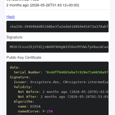
2 months ago (2026-05-26T01:43:12+00:00)
Hash
sha256:39409b8d85188be3fa2ede6186b9e01673a378abfdae
Signature
MEUCICozoZOjUTd2jnBOOP3KHgN3IhOoCM7UWifpXbazACwxAiE
Public Key Certificate
data
:
Serial Number
:
'0x4dff646b5ebe7c928e71e6658a97fda
Signature
:
Issuer
:
 O=sigstore.dev
,
 CN=sigstore
-
Validity
:
Not Before
:
 2 months ago (2026
-
05
-
26T01
:
43
:
03+0
Not After
:
 2 months ago (2026
-
05
-
26T01
:
53
:
03+00
Algorithm
:
name
:
namedCurve
:
 P
-
256