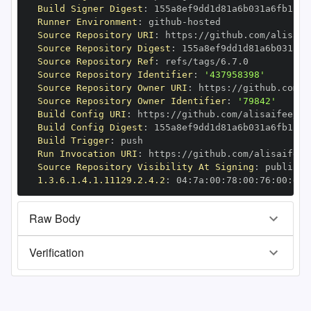
Build Signer Digest
:
Runner Environment
:
 github
-
Source Repository URI
:
 https
:
Source Repository Digest
:
Source Repository Ref
:
Source Repository Identifier
:
'437958398'
Source Repository Owner URI
:
 https
:
Source Repository Owner Identifier
:
'79842'
Build Config URI
:
 https
:
Build Config Digest
:
Build Trigger
:
Run Invocation URI
:
 https
:
Source Repository Visibility At Signing
:
1.3.6.1.4.1.11129.2.4.2
:
 04
:
7a
:
00
:
78
:
00
:
76
:
00
:
dd
:
Raw Body
Verification