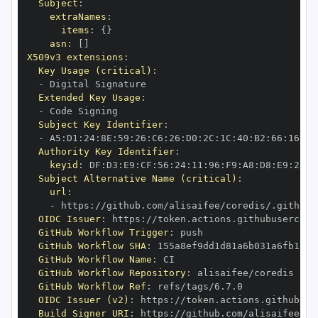
Subject
:
extraNames
:
items
:
{
}
asn
:
[
]
X509v3 extensions
:
Key Usage (critical)
:
-
Extended Key Usage
:
-
Subject Key Identifier
:
-
 A5
:
D1
:
24
:
8E
:
59
:
26
:
C6
:
26
:
D0
:
2C
:
1C
:
40
:
B2
:
66
:
16
:
41
Authority Key Identifier
:
keyid
:
 DF
:
D3
:
E9
:
CF
:
56
:
24
:
11
:
96
:
F9
:
A8
:
D8
:
E9
:
28
:
5
Subject Alternative Name (critical)
:
url
:
-
 https
:
OIDC Issuer
:
 https
:
GitHub Workflow Trigger
:
GitHub Workflow SHA
:
GitHub Workflow Name
:
GitHub Workflow Repository
:
GitHub Workflow Ref
:
OIDC Issuer (v2)
:
 https
:
Build Signer URI
:
 https
: