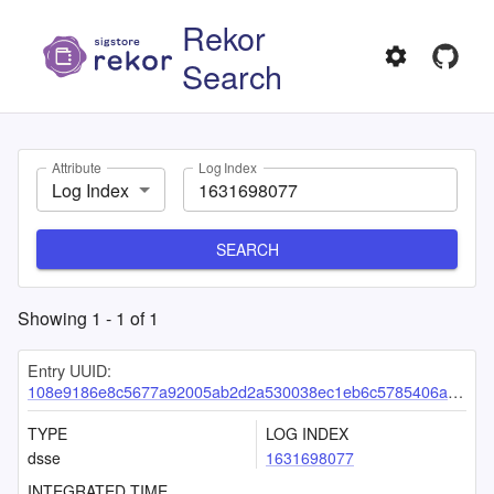
Rekor
Search
Attribute
Log Index
Log Index
SEARCH
Showing
1
-
1
of
1
Entry UUID:
108e9186e8c5677a92005ab2d2a530038ec1eb6c5785406a31e5eed0176e1dea5327357d318de427
TYPE
LOG INDEX
dsse
1631698077
INTEGRATED TIME