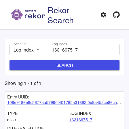
Rekor
Search
Attribute
Log Index
Log Index
SEARCH
Showing
1
-
1
of
1
Entry UUID:
108e9186e8c5677aa57990f401765a31692f0e9a452ce86ca5c0bade14f44435d77eb0a1e7c6a858
TYPE
LOG INDEX
dsse
1631697517
INTEGRATED TIME