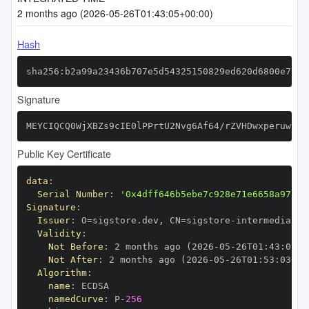
2 months ago (2026-05-26T01:43:05+00:00)
Hash
sha256:b2a99a23436b707e5d54325150829ed620d6800e7acd
Signature
MEYCIQCQ0WjXBZs9cIE0lPPrtU2Nvg6Af64/rZVHDwxperuw7wI
Public Key Certificate
data
:
Serial Number
:
'0x4dff646b5ebe7c928e71e6658a97fda
Signature
:
Issuer
:
 O=sigstore.dev
,
 CN=sigstore
-
Validity
:
Not Before
:
 2 months ago (2026
-
05
-
26T01
:
43
:
03+0
Not After
:
 2 months ago (2026
-
05
-
26T01
:
53
:
03+00
Algorithm
:
name
:
namedCurve
:
 P
-
256