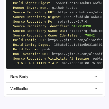
Build Signer Digest
:
Runner Environment
:
 github
-
Source Repository URI
:
 https
:
Source Repository Digest
:
Source Repository Ref
:
Source Repository Identifier
:
'437958398'
Source Repository Owner URI
:
 https
:
Source Repository Owner Identifier
:
'79842'
Build Config URI
:
 https
:
Build Config Digest
:
Build Trigger
:
Run Invocation URI
:
 https
:
Source Repository Visibility At Signing
:
1.3.6.1.4.1.11129.2.4.2
:
 04
:
7a
:
00
:
78
:
00
:
76
:
00
:
dd
:
Raw Body
Verification