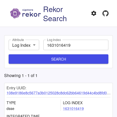
Rekor
Search
Attribute
Log Index
Log Index
SEARCH
Showing
1
-
1
of
1
Entry UUID:
108e9186e8c5677a3b0125028c8dc62bb64619d44c4bd8fd0afd585fa40abe9475f92ca5000f0415
TYPE
LOG INDEX
dsse
1631016419
INTEGRATED TIME