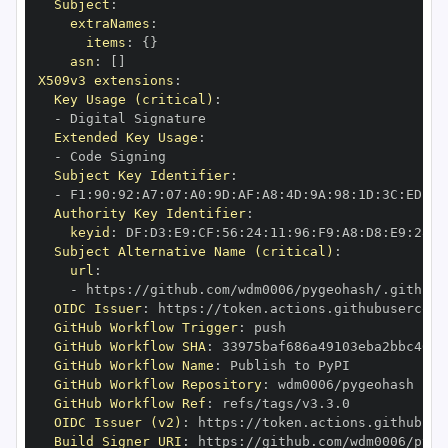
Subject
:
extraNames
:
items
:
{
}
asn
:
[
]
X509v3 extensions
:
Key Usage (critical)
:
-
Extended Key Usage
:
-
Subject Key Identifier
:
-
 F1
:
90
:
92
:
A7
:
07
:
A0
:
9D
:
AF
:
A8
:
4D
:
9A
:
98
:
1D
:
3C
:
ED
:
01
Authority Key Identifier
:
keyid
:
 DF
:
D3
:
E9
:
CF
:
56
:
24
:
11
:
96
:
F9
:
A8
:
D8
:
E9
:
28
:
5
Subject Alternative Name (critical)
:
url
:
-
 https
:
//github.com/wdm0006/pygeohash/.github/
OIDC Issuer
:
 https
:
GitHub Workflow Trigger
:
GitHub Workflow SHA
:
GitHub Workflow Name
:
GitHub Workflow Repository
:
GitHub Workflow Ref
:
OIDC Issuer (v2)
:
 https
:
Build Signer URI
:
 https
:
//github.com/wdm0006/pyge