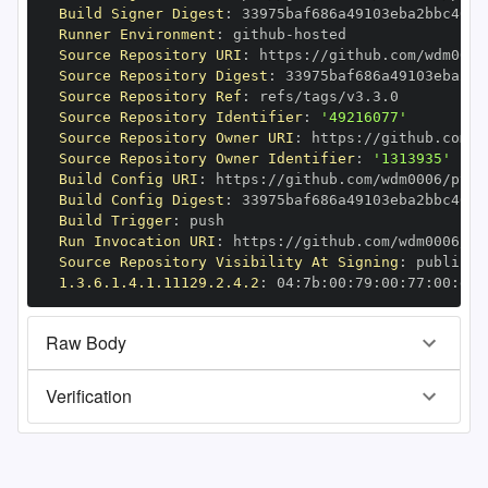
Build Signer Digest
:
Runner Environment
:
 github
-
Source Repository URI
:
 https
:
Source Repository Digest
:
Source Repository Ref
:
Source Repository Identifier
:
'49216077'
Source Repository Owner URI
:
 https
:
Source Repository Owner Identifier
:
'1313935'
Build Config URI
:
 https
:
//github.com/wdm0006/pyge
Build Config Digest
:
Build Trigger
:
Run Invocation URI
:
 https
:
Source Repository Visibility At Signing
:
1.3.6.1.4.1.11129.2.4.2
:
 04
:
7b
:
00
:
79
:
00
:
77
:
00
:
dd
:
Raw Body
Verification