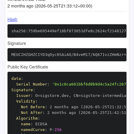
2 months ago (2026-05-25T21:33:12+00:00)
Hash
sha256:759be695449ef18bf073053dfe8c2624cf2148127da6
Signature
MEUCIHZGHZCIYD3qOyc0SAiAO/B4veM17/6Q671vzZHmNzr+AiE
Public Key Certificate
data
:
Serial Number
:
'0x1c0ca601bbf6d8b9d4c5a24fc267bae
Signature
:
Issuer
:
 O=sigstore.dev
,
 CN=sigstore
-
Validity
:
Not Before
:
 2 months ago (2026
-
05
-
25T21
:
32
:
51+0
Not After
:
 2 months ago (2026
-
05
-
25T21
:
42
:
51+00
Algorithm
:
name
:
namedCurve
:
 P
-
256