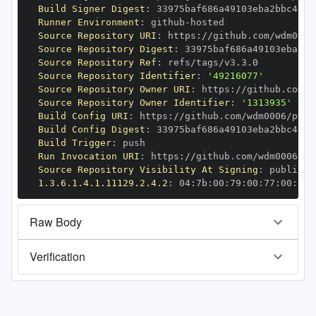
Build Signer Digest
:
Runner Environment
:
 github
-
Source Repository URI
:
 https
:
Source Repository Digest
:
Source Repository Ref
:
Source Repository Identifier
:
'49216077'
Source Repository Owner URI
:
 https
:
Source Repository Owner Identifier
:
'1313935'
Build Config URI
:
 https
:
//github.com/wdm0006/pyge
Build Config Digest
:
Build Trigger
:
Run Invocation URI
:
 https
:
Source Repository Visibility At Signing
:
1.3.6.1.4.1.11129.2.4.2
:
 04
:
7b
:
00
:
79
:
00
:
77
:
00
:
dd
:
Raw Body
Verification