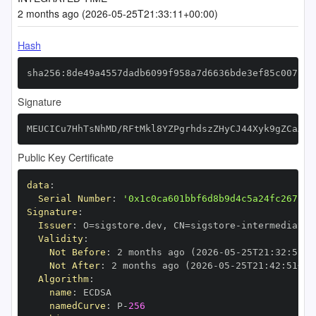
2 months ago (2026-05-25T21:33:11+00:00)
Hash
sha256:8de49a4557dadb6099f958a7d6636bde3ef85c007190
Signature
MEUCICu7HhTsNhMD/RFtMkl8YZPgrhdszZHyCJ44Xyk9gZCaAiE
Public Key Certificate
data
:
Serial Number
:
'0x1c0ca601bbf6d8b9d4c5a24fc267bae
Signature
:
Issuer
:
 O=sigstore.dev
,
 CN=sigstore
-
Validity
:
Not Before
:
 2 months ago (2026
-
05
-
25T21
:
32
:
51+0
Not After
:
 2 months ago (2026
-
05
-
25T21
:
42
:
51+00
Algorithm
:
name
:
namedCurve
:
 P
-
256