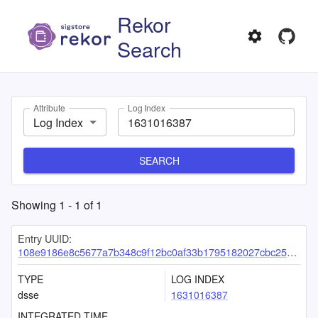
Rekor
Search
Attribute
Log Index
Log Index
SEARCH
Showing
1
-
1
of
1
Entry UUID:
108e9186e8c5677a7b348c9f12bc0af33b1795182027cbc252832cf085ff7a9ea729b8ebd6a290b2
TYPE
LOG INDEX
dsse
1631016387
INTEGRATED TIME