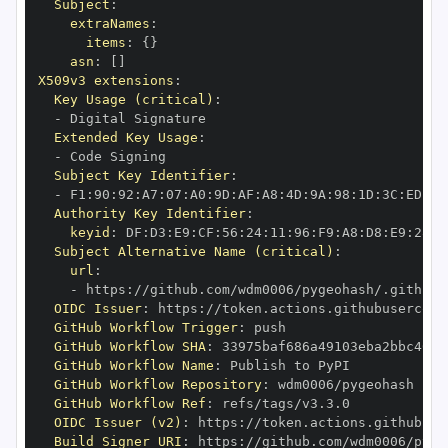
Subject
:
extraNames
:
items
:
{
}
asn
:
[
]
X509v3 extensions
:
Key Usage (critical)
:
-
Extended Key Usage
:
-
Subject Key Identifier
:
-
 F1
:
90
:
92
:
A7
:
07
:
A0
:
9D
:
AF
:
A8
:
4D
:
9A
:
98
:
1D
:
3C
:
ED
:
01
Authority Key Identifier
:
keyid
:
 DF
:
D3
:
E9
:
CF
:
56
:
24
:
11
:
96
:
F9
:
A8
:
D8
:
E9
:
28
:
5
Subject Alternative Name (critical)
:
url
:
-
 https
:
//github.com/wdm0006/pygeohash/.github/
OIDC Issuer
:
 https
:
GitHub Workflow Trigger
:
GitHub Workflow SHA
:
GitHub Workflow Name
:
GitHub Workflow Repository
:
GitHub Workflow Ref
:
OIDC Issuer (v2)
:
 https
:
Build Signer URI
:
 https
:
//github.com/wdm0006/pyge