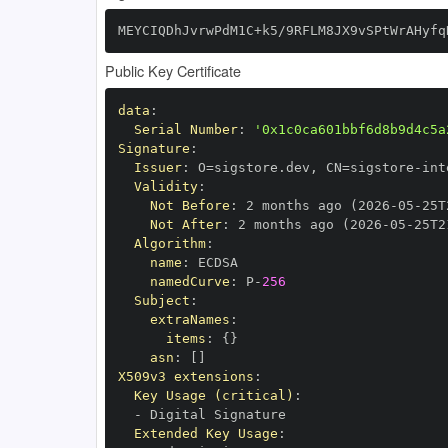
MEYCIQDhJvrwPdM1C+k5/9RFLM8JX9vSPtWrAHyfq
Public Key Certificate
data
:
Serial Number
:
'0x1c0ca601bbf6d8b9d4c5a
Signature
:
Issuer
:
 O=sigstore.dev
,
 CN=sigstore
-
Validity
:
Not Before
:
 2 months ago (2026
-
05
-
25T
Not After
:
 2 months ago (2026
-
05
-
25T2
Algorithm
:
name
:
namedCurve
:
 P
-
256
Subject
:
extraNames
:
items
:
{
}
asn
:
[
]
X509v3 extensions
:
Key Usage (critical)
:
-
Extended Key Usage
: