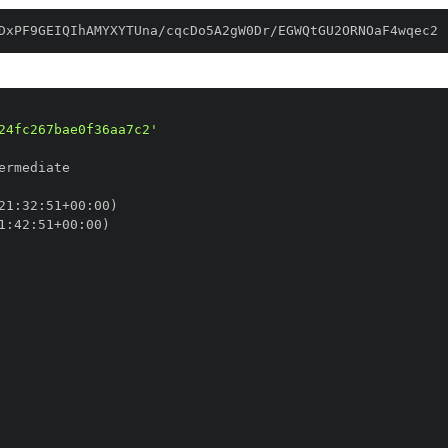
DxPF9GEIQIhAMYXYTUna/cqcDo5A2gW0Dr/EGWQtGU2ORNOaF4wqec2
24fc267bae0f36aa7c2'
21
:
32
:
51+00
:
1
:
42
:
51+00
: