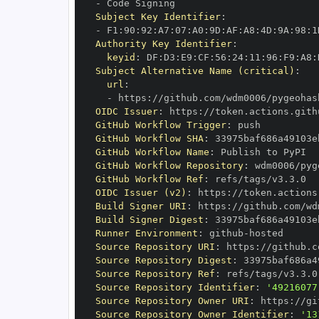
-
Subject Key Identifier
:
-
 F1
:
90
:
92
:
A7
:
07
:
A0
:
9D
:
AF
:
A8
:
4D
:
9A
:
98
:
1
Authority Key Identifier
:
keyid
:
 DF
:
D3
:
E9
:
CF
:
56
:
24
:
11
:
96
:
F9
:
A8
:
Subject Alternative Name (critical)
:
url
:
-
 https
:
//github.com/wdm0006/pygeohas
OIDC Issuer
:
 https
:
GitHub Workflow Trigger
:
GitHub Workflow SHA
:
GitHub Workflow Name
:
GitHub Workflow Repository
:
GitHub Workflow Ref
:
OIDC Issuer (v2)
:
 https
:
Build Signer URI
:
 https
:
//github.com/wd
Build Signer Digest
:
Runner Environment
:
 github
-
Source Repository URI
:
 https
:
Source Repository Digest
:
Source Repository Ref
:
Source Repository Identifier
:
'49216077
Source Repository Owner URI
:
 https
:
Source Repository Owner Identifier
:
'13