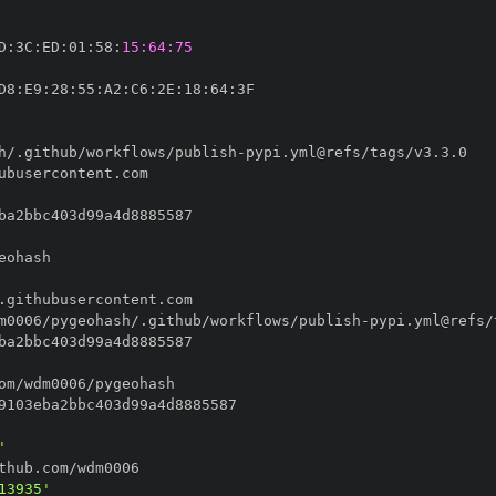
D
:
3C
:
ED
:
01
:
58
:
15:64:75
D8
:
E9
:
28
:
55
:
A2
:
C6
:
2E
:
18
:
64
:
h/.github/workflows/publish
-
m0006/pygeohash/.github/workflows/publish
-
'
13935'