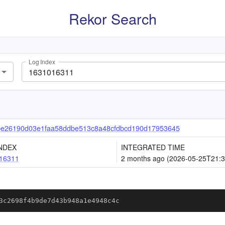
Rekor Search
Log Index
be26190d03e1faa58ddbe513c8a48cfdbcd190d17953645
NDEX
INTEGRATED TIME
16311
2 months ago (2026-05-25T21:3
3c2698f4b9de7d43b948a1e4948c4c