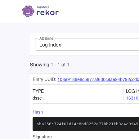
Attribute
Log Index
Showing
1
-
1
of
1
Entry UUID:
108e9186e8c5677af630c9ae94b792ccd
TYPE
LOG I
dsse
16310
Hash
sha256:724f01d14c8bd8252e77bb21fb3c4c0f49
Signature