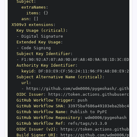
Subject
:
extraNames
:
items
:
{
}
asn
:
[
]
X509v3 extensions
:
Key Usage (critical)
:
-
Extended Key Usage
:
-
Subject Key Identifier
:
-
 F1
:
90
:
92
:
A7
:
07
:
A0
:
9D
:
AF
:
A8
:
4D
:
9A
:
98
:
1D
:
3C
:
ED
:
01
Authority Key Identifier
:
keyid
:
 DF
:
D3
:
E9
:
CF
:
56
:
24
:
11
:
96
:
F9
:
A8
:
D8
:
E9
:
28
:
5
Subject Alternative Name (critical)
:
url
:
-
 https
:
//github.com/wdm0006/pygeohash/.github/
OIDC Issuer
:
 https
:
GitHub Workflow Trigger
:
GitHub Workflow SHA
:
GitHub Workflow Name
:
GitHub Workflow Repository
:
GitHub Workflow Ref
:
OIDC Issuer (v2)
:
 https
:
Build Signer URI
:
 https
:
//github.com/wdm0006/pyge