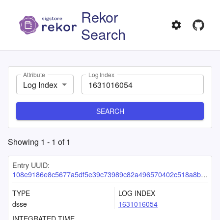
Rekor
Search
Attribute
Log Index
Log Index
SEARCH
Showing
1
-
1
of
1
Entry UUID:
108e9186e8c5677a5df5e39c73989c82a496570402c518a8bd6ed1316ca5a56ce0ea18d7d6d4591a
TYPE
LOG INDEX
dsse
1631016054
INTEGRATED TIME