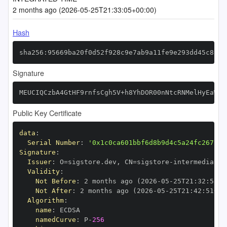
2 months ago (2026-05-25T21:33:05+00:00)
Hash
sha256:95669ba20f0d52f928c9e7ab9a11fe9e293dd45c8c8d
Signature
MEUCIQCzbA4GtHF9rnfsCgh5V+h8YhDOR00nNtcRNMelHyEaWQI
Public Key Certificate
data
:
Serial Number
:
'0x1c0ca601bbf6d8b9d4c5a24fc267bae
Signature
:
Issuer
:
 O=sigstore.dev
,
 CN=sigstore
-
Validity
:
Not Before
:
 2 months ago (2026
-
05
-
25T21
:
32
:
51+0
Not After
:
 2 months ago (2026
-
05
-
25T21
:
42
:
51+00
Algorithm
:
name
:
namedCurve
:
 P
-
256