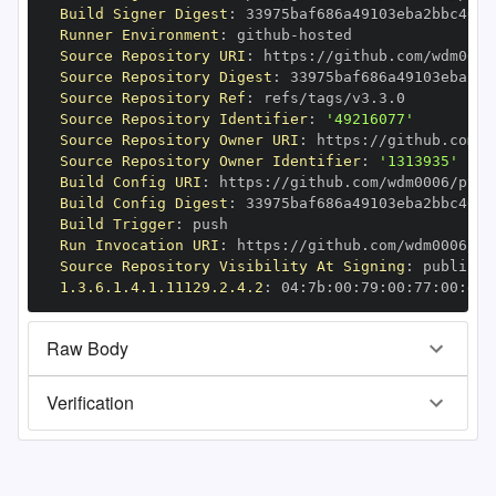
Build Signer Digest
:
Runner Environment
:
 github
-
Source Repository URI
:
 https
:
Source Repository Digest
:
Source Repository Ref
:
Source Repository Identifier
:
'49216077'
Source Repository Owner URI
:
 https
:
Source Repository Owner Identifier
:
'1313935'
Build Config URI
:
 https
:
//github.com/wdm0006/pyge
Build Config Digest
:
Build Trigger
:
Run Invocation URI
:
 https
:
Source Repository Visibility At Signing
:
1.3.6.1.4.1.11129.2.4.2
:
 04
:
7b
:
00
:
79
:
00
:
77
:
00
:
dd
:
Raw Body
Verification