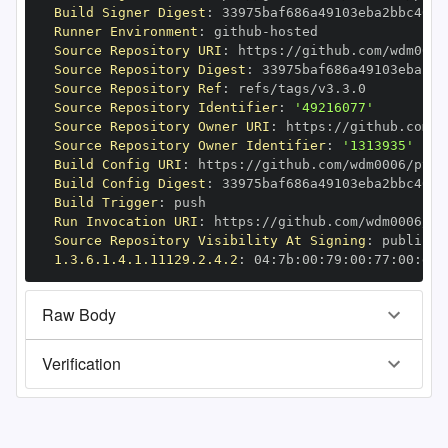
Build Signer Digest
:
Runner Environment
:
 github
-
Source Repository URI
:
 https
:
Source Repository Digest
:
Source Repository Ref
:
Source Repository Identifier
:
'49216077'
Source Repository Owner URI
:
 https
:
Source Repository Owner Identifier
:
'1313935'
Build Config URI
:
 https
:
//github.com/wdm0006/pyge
Build Config Digest
:
Build Trigger
:
Run Invocation URI
:
 https
:
Source Repository Visibility At Signing
:
1.3.6.1.4.1.11129.2.4.2
:
 04
:
7b
:
00
:
79
:
00
:
77
:
00
:
dd
:
Raw Body
Verification