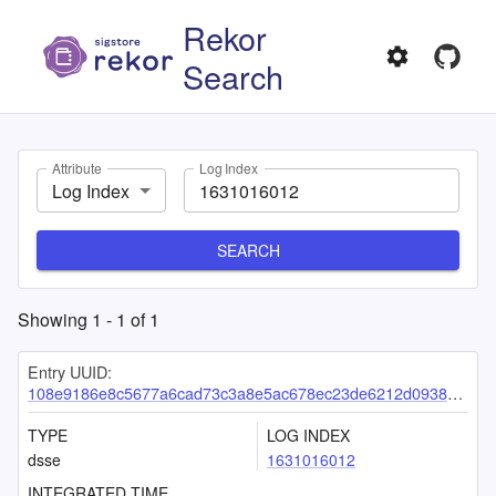
Rekor
Search
Attribute
Log Index
Log Index
SEARCH
Showing
1
-
1
of
1
Entry UUID:
108e9186e8c5677a6cad73c3a8e5ac678ec23de6212d09386b7bc8d53451c18719ca004ea5381d07
TYPE
LOG INDEX
dsse
1631016012
INTEGRATED TIME