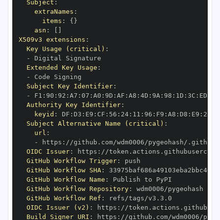
Subject
:
extraNames
:
items
:
{
}
asn
:
[
]
X509v3 extensions
:
Key Usage (critical)
:
-
Extended Key Usage
:
-
Subject Key Identifier
:
-
 F1
:
90
:
92
:
A7
:
07
:
A0
:
9D
:
AF
:
A8
:
4D
:
9A
:
98
:
1D
:
3C
:
ED
:
01
Authority Key Identifier
:
keyid
:
 DF
:
D3
:
E9
:
CF
:
56
:
24
:
11
:
96
:
F9
:
A8
:
D8
:
E9
:
28
:
5
Subject Alternative Name (critical)
:
url
:
-
 https
:
//github.com/wdm0006/pygeohash/.github/
OIDC Issuer
:
 https
:
GitHub Workflow Trigger
:
GitHub Workflow SHA
:
GitHub Workflow Name
:
GitHub Workflow Repository
:
GitHub Workflow Ref
:
OIDC Issuer (v2)
:
 https
:
Build Signer URI
:
 https
:
//github.com/wdm0006/pyge