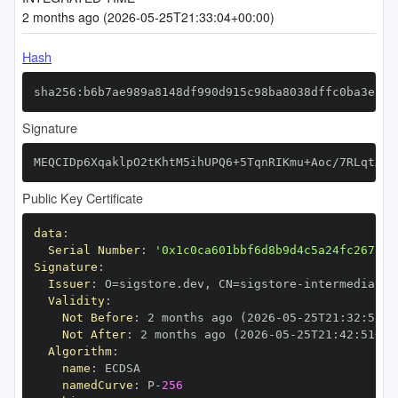
2 months ago (2026-05-25T21:33:04+00:00)
Hash
sha256:b6b7ae989a8148df990d915c98ba8038dffc0ba3ebce
Signature
MEQCIDp6XqaklpO2tKhtM5ihUPQ6+5TqnRIKmu+Aoc/7RLqtAiA
Public Key Certificate
data
:
Serial Number
:
'0x1c0ca601bbf6d8b9d4c5a24fc267bae
Signature
:
Issuer
:
 O=sigstore.dev
,
 CN=sigstore
-
Validity
:
Not Before
:
 2 months ago (2026
-
05
-
25T21
:
32
:
51+0
Not After
:
 2 months ago (2026
-
05
-
25T21
:
42
:
51+00
Algorithm
:
name
:
namedCurve
:
 P
-
256