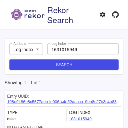
Rekor
Search
Attribute
Log Index
Log Index
SEARCH
Showing
1
-
1
of
1
Entry UUID:
108e9186e8c5677aee1e906f44e52aaccb19ea8c27b3c4e88de46615df30b028863e34ba2fd62e9f
TYPE
LOG INDEX
dsse
1631015949
INTEGRATED TIME