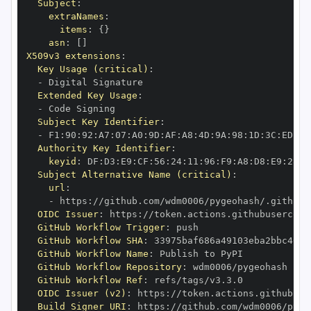
Subject
:
extraNames
:
items
:
{
}
asn
:
[
]
X509v3 extensions
:
Key Usage (critical)
:
-
Extended Key Usage
:
-
Subject Key Identifier
:
-
 F1
:
90
:
92
:
A7
:
07
:
A0
:
9D
:
AF
:
A8
:
4D
:
9A
:
98
:
1D
:
3C
:
ED
:
01
Authority Key Identifier
:
keyid
:
 DF
:
D3
:
E9
:
CF
:
56
:
24
:
11
:
96
:
F9
:
A8
:
D8
:
E9
:
28
:
5
Subject Alternative Name (critical)
:
url
:
-
 https
:
//github.com/wdm0006/pygeohash/.github/
OIDC Issuer
:
 https
:
GitHub Workflow Trigger
:
GitHub Workflow SHA
:
GitHub Workflow Name
:
GitHub Workflow Repository
:
GitHub Workflow Ref
:
OIDC Issuer (v2)
:
 https
:
Build Signer URI
:
 https
:
//github.com/wdm0006/pyge