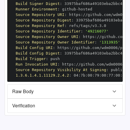
Build Signer Digest
:
Runner Environment
:
 github
-
Source Repository URI
:
 https
:
Source Repository Digest
:
Source Repository Ref
:
Source Repository Identifier
:
'49216077'
Source Repository Owner URI
:
 https
:
Source Repository Owner Identifier
:
'1313935'
Build Config URI
:
 https
:
//github.com/wdm0006/pyge
Build Config Digest
:
Build Trigger
:
Run Invocation URI
:
 https
:
Source Repository Visibility At Signing
:
1.3.6.1.4.1.11129.2.4.2
:
 04
:
7b
:
00
:
79
:
00
:
77
:
00
:
dd
:
Raw Body
Verification