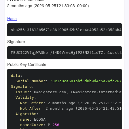
2 months ago (2026-05-25T21:33:03+00:00)
Hash
sha256:3f613b5671c86f9905d2b61eb4c4053a52c358ab4523
Signature
MEUCIC2V7qjWA3Npf/l4D6VmwcHjfP28N2f1idTZtn1wsxlfAiE
Public Key Certificate
data
:
Serial Number
:
'0x1c0ca601bbf6d8b9d4c5a24fc267bae
Signature
:
Issuer
:
 O=sigstore.dev
,
 CN=sigstore
-
Validity
:
Not Before
:
 2 months ago (2026
-
05
-
25T21
:
32
:
51+0
Not After
:
 2 months ago (2026
-
05
-
25T21
:
42
:
51+00
Algorithm
:
name
:
namedCurve
:
 P
-
256