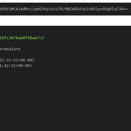
6P0VuMCAiAdHvjip6G3VyLGzS7R/0NZAdSeYpIxbESyvdOgbIq73A==
24fc267bae0f36aa7c2'
21
:
32
:
51+00
:
1
:
42
:
51+00
: