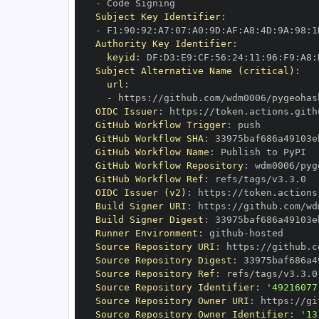
-
Subject Key Identifier
:
-
 F1
:
90
:
92
:
A7
:
07
:
A0
:
9D
:
AF
:
A8
:
4D
:
9A
:
98
:
1
Authority Key Identifier
:
keyid
:
 DF
:
D3
:
E9
:
CF
:
56
:
24
:
11
:
96
:
F9
:
A8
:
Subject Alternative Name (critical)
:
url
:
-
 https
:
//github.com/wdm0006/pygeohas
OIDC Issuer
:
 https
:
GitHub Workflow Trigger
:
GitHub Workflow SHA
:
GitHub Workflow Name
:
GitHub Workflow Repository
:
GitHub Workflow Ref
:
OIDC Issuer (v2)
:
 https
:
Build Signer URI
:
 https
:
//github.com/wd
Build Signer Digest
:
Runner Environment
:
 github
-
Source Repository URI
:
 https
:
Source Repository Digest
:
Source Repository Ref
:
Source Repository Identifier
:
'49216077
Source Repository Owner URI
:
 https
:
Source Repository Owner Identifier
:
'13