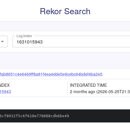
Rekor Search
Log Index
ab8651c4e6469ff8a81f4ea4dde5e9cebc64bdef4ba2e5
NDEX
INTEGRATED TIME
15943
2 months ago (2026-05-25T21:3
6cf8932f5c6f610e778888cdb6be49