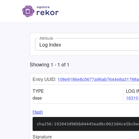
Attribute
Log Index
Showing
1
-
1
of
1
Entry UUID:
108e9186e8c5677a96ab7644e8a31788af
TYPE
LOG I
dsse
16310
Hash
sha256:192043d96bb04445ea9bc0023d4ce5bcbe
Signature