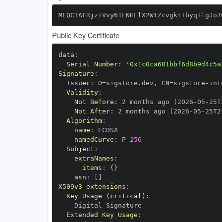
MEQCIAFRjz+Vvy61LNHLlX2WtZcvgkt+byq+lgJo7
Public Key Certificate
data
:
Serial Number
:
'0x1c0ca601bbf6d8b9d4c5a
Signature
:
Issuer
:
 O=sigstore.dev
,
 CN=sigstore
-
Validity
:
Not Before
:
 2 months ago (2026
-
05
-
25T
Not After
:
 2 months ago (2026
-
05
-
25T2
Algorithm
:
name
:
namedCurve
:
 P
-
256
Subject
:
extraNames
:
items
:
{
}
asn
:
[
]
X509v3 extensions
:
Key Usage (critical)
:
-
Extended Key Usage
: