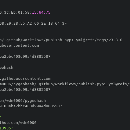
D
:
3C
:
ED
:
01
:
58
:
15:64:75
D8
:
E9
:
28
:
55
:
A2
:
C6
:
2E
:
18
:
64
:
h/.github/workflows/publish
-
m0006/pygeohash/.github/workflows/publish
-
'
13935'