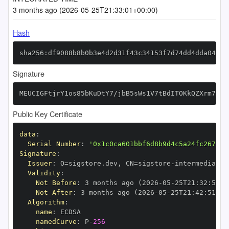
3 months ago (2026-05-25T21:33:01+00:00)
Hash
sha256:df9088b8b0b3e4d2d31f43c34153f7d74dd4dda044fc
Signature
MEUCIGFtjrY1os85bKuDtY7/jbB5sWs1V7tBdITOKkQZXrm7AiE
Public Key Certificate
data
:
Serial Number
:
'0x1c0ca601bbf6d8b9d4c5a24fc267bae
Signature
:
Issuer
:
 O=sigstore.dev
,
 CN=sigstore
-
Validity
:
Not Before
:
 3 months ago (2026
-
05
-
25T21
:
32
:
51+0
Not After
:
 3 months ago (2026
-
05
-
25T21
:
42
:
51+00
Algorithm
:
name
:
namedCurve
:
 P
-
256