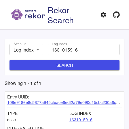
Rekor
Search
Attribute
Log Index
Log Index
SEARCH
Showing
1
-
1
of
1
Entry UUID:
108e9186e8c5677a945cfeace6edf2a79e090d15cbc230a6cdc98b92d68a50b6d90998aa6ea58bc1
TYPE
LOG INDEX
dsse
1631015916
INTEGRATED TIME