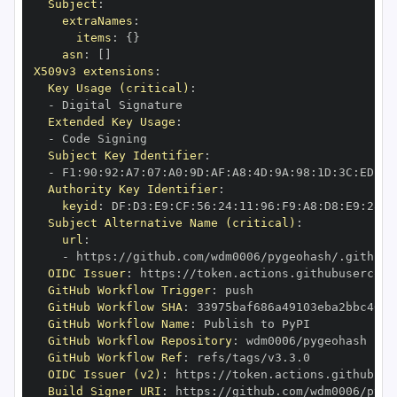
Subject
:
extraNames
:
items
:
{
}
asn
:
[
]
X509v3 extensions
:
Key Usage (critical)
:
-
Extended Key Usage
:
-
Subject Key Identifier
:
-
 F1
:
90
:
92
:
A7
:
07
:
A0
:
9D
:
AF
:
A8
:
4D
:
9A
:
98
:
1D
:
3C
:
ED
:
01
Authority Key Identifier
:
keyid
:
 DF
:
D3
:
E9
:
CF
:
56
:
24
:
11
:
96
:
F9
:
A8
:
D8
:
E9
:
28
:
5
Subject Alternative Name (critical)
:
url
:
-
 https
:
//github.com/wdm0006/pygeohash/.github/
OIDC Issuer
:
 https
:
GitHub Workflow Trigger
:
GitHub Workflow SHA
:
GitHub Workflow Name
:
GitHub Workflow Repository
:
GitHub Workflow Ref
:
OIDC Issuer (v2)
:
 https
:
Build Signer URI
:
 https
:
//github.com/wdm0006/pyge