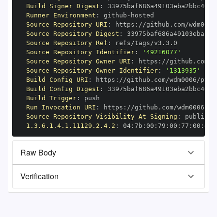
Build Signer Digest
:
Runner Environment
:
 github
-
Source Repository URI
:
 https
:
Source Repository Digest
:
Source Repository Ref
:
Source Repository Identifier
:
'49216077'
Source Repository Owner URI
:
 https
:
Source Repository Owner Identifier
:
'1313935'
Build Config URI
:
 https
:
//github.com/wdm0006/pyge
Build Config Digest
:
Build Trigger
:
Run Invocation URI
:
 https
:
Source Repository Visibility At Signing
:
1.3.6.1.4.1.11129.2.4.2
:
 04
:
7b
:
00
:
79
:
00
:
77
:
00
:
dd
:
Raw Body
Verification