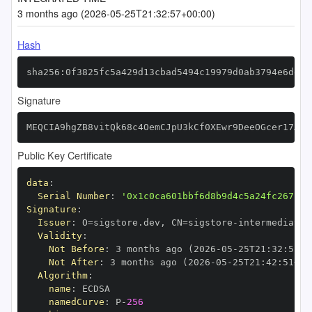
3 months ago (2026-05-25T21:32:57+00:00)
Hash
sha256:0f3825fc5a429d13cbad5494c19979d0ab3794e6de7a
Signature
MEQCIA9hgZB8vitQk68c4OemCJpU3kCf0XEwr9DeeOGcer17AiA
Public Key Certificate
data
:
Serial Number
:
'0x1c0ca601bbf6d8b9d4c5a24fc267bae
Signature
:
Issuer
:
 O=sigstore.dev
,
 CN=sigstore
-
Validity
:
Not Before
:
 3 months ago (2026
-
05
-
25T21
:
32
:
51+0
Not After
:
 3 months ago (2026
-
05
-
25T21
:
42
:
51+00
Algorithm
:
name
:
namedCurve
:
 P
-
256