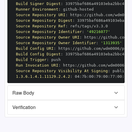
Build Signer Digest
:
Runner Environment
:
 github
-
Source Repository URI
:
 https
:
Source Repository Digest
:
Source Repository Ref
:
Source Repository Identifier
:
'49216077'
Source Repository Owner URI
:
 https
:
Source Repository Owner Identifier
:
'1313935'
Build Config URI
:
 https
:
//github.com/wdm0006/pyge
Build Config Digest
:
Build Trigger
:
Run Invocation URI
:
 https
:
Source Repository Visibility At Signing
:
1.3.6.1.4.1.11129.2.4.2
:
 04
:
7b
:
00
:
79
:
00
:
77
:
00
:
dd
:
Raw Body
Verification