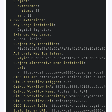
Subject
:
extraNames
:
items
:
{
}
asn
:
[
]
X509v3 extensions
:
Key Usage (critical)
:
-
Extended Key Usage
:
-
Subject Key Identifier
:
-
 F1
:
90
:
92
:
A7
:
07
:
A0
:
9D
:
AF
:
A8
:
4D
:
9A
:
98
:
1D
:
3C
:
ED
:
01
Authority Key Identifier
:
keyid
:
 DF
:
D3
:
E9
:
CF
:
56
:
24
:
11
:
96
:
F9
:
A8
:
D8
:
E9
:
28
:
5
Subject Alternative Name (critical)
:
url
:
-
 https
:
//github.com/wdm0006/pygeohash/.github/
OIDC Issuer
:
 https
:
GitHub Workflow Trigger
:
GitHub Workflow SHA
:
GitHub Workflow Name
:
GitHub Workflow Repository
:
GitHub Workflow Ref
:
OIDC Issuer (v2)
:
 https
:
Build Signer URI
:
 https
:
//github.com/wdm0006/pyge