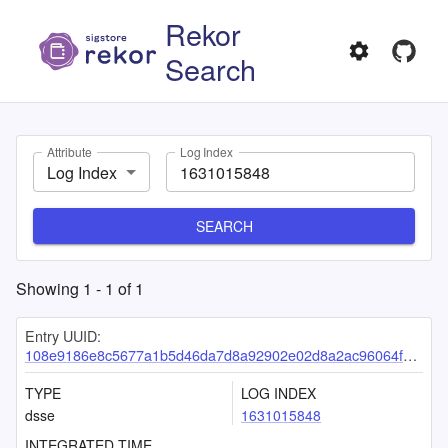
Rekor
Search
Attribute
Log Index
Log Index
SEARCH
Showing
1
-
1
of
1
Entry UUID:
108e9186e8c5677a1b5d46da7d8a92902e02d8a2ac96064fb19d2a4e411489fb3f749ece4583ac33
TYPE
LOG INDEX
dsse
1631015848
INTEGRATED TIME