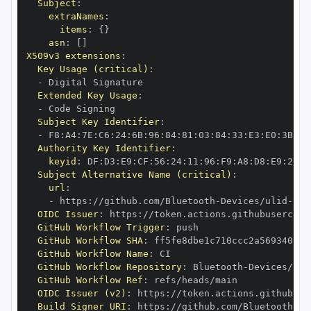
Subject
:
extraNames
:
items
:
{
}
asn
:
[
]
X509v3 extensions
:
Key Usage (critical)
:
-
Extended Key Usage
:
-
Subject Key Identifier
:
-
 F8
:
A4
:
7E
:
C6
:
24
:
6B
:
96
:
84
:
81
:
03
:
84
:
33
:
E3
:
E0
:
3B
:
30
Authority Key Identifier
:
keyid
:
 DF
:
D3
:
E9
:
CF
:
56
:
24
:
11
:
96
:
F9
:
A8
:
D8
:
E9
:
28
:
5
Subject Alternative Name (critical)
:
url
:
-
 https
:
//github.com/Bluetooth
-
Devices/ulid
-
OIDC Issuer
:
 https
:
GitHub Workflow Trigger
:
GitHub Workflow SHA
:
GitHub Workflow Name
:
GitHub Workflow Repository
:
 Bluetooth
-
Devices/uli
GitHub Workflow Ref
:
OIDC Issuer (v2)
:
 https
:
Build Signer URI
:
 https
:
//github.com/Bluetooth
-
De