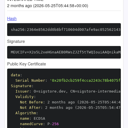
2 months ago (2026-05-25T05:44:58+00:00)
Hash
sha256:2364e8562dd0b8bf710604d007afe9ac052562143468
Signature
MEUCIFv+X2o5L2xeHGnaAEB0RWsZJZf5tTWQIouiAAQnikaMAiE
Public Key Certificate
data
:
Serial Number
:
'0x20fb2cb259f4cca2243c78b4075f743
Signature
:
Issuer
:
 O=sigstore.dev
,
 CN=sigstore
-
Validity
:
Not Before
:
 2 months ago (2026
-
05
-
25T05
:
44
:
47+0
Not After
:
 2 months ago (2026
-
05
-
25T05
:
54
:
47+00
Algorithm
:
name
:
namedCurve
:
 P
-
256