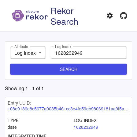
Rekor
Search
Attribute
Log Index
Log Index
SEARCH
Showing
1
-
1
of
1
Entry UUID:
108e9186e8c5677a0035b461cc3e4fe59eb98069181aa9f5a1d76fe61e9ca53c67a5970084b5a50a
TYPE
LOG INDEX
dsse
1628232949
INTEGRATED TIME