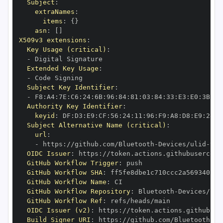
Subject
:
extraNames
:
items
:
{
}
asn
:
[
]
X509v3 extensions
:
Key Usage (critical)
:
-
Extended Key Usage
:
-
Subject Key Identifier
:
-
 F8
:
A4
:
7E
:
C6
:
24
:
6B
:
96
:
84
:
81
:
03
:
84
:
33
:
E3
:
E0
:
3B
:
30
Authority Key Identifier
:
keyid
:
 DF
:
D3
:
E9
:
CF
:
56
:
24
:
11
:
96
:
F9
:
A8
:
D8
:
E9
:
28
:
5
Subject Alternative Name (critical)
:
url
:
-
 https
:
//github.com/Bluetooth
-
Devices/ulid
-
OIDC Issuer
:
 https
:
GitHub Workflow Trigger
:
GitHub Workflow SHA
:
GitHub Workflow Name
:
GitHub Workflow Repository
:
 Bluetooth
-
Devices/uli
GitHub Workflow Ref
:
OIDC Issuer (v2)
:
 https
:
Build Signer URI
:
 https
:
//github.com/Bluetooth
-
De