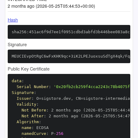
2 months ago (2026-05-25T05:44:53+00:00)
Hash
sha256:451ac6f9d7ee1f0951cdbd3abfd3b446bee083a8c577
Signature
MEUCIEvpOtRgC6wFxKHK9qc+3iK2LPEJuoxsuSdTgX4qk/FqAiE
Public Key Certificate
data
:
Serial Number
:
'0x20fb2cb259f4cca2243c78b4075f743
Signature
:
Issuer
:
 O=sigstore.dev
,
 CN=sigstore
-
Validity
:
Not Before
:
 2 months ago (2026
-
05
-
25T05
:
44
:
47+0
Not After
:
 2 months ago (2026
-
05
-
25T05
:
54
:
47+00
Algorithm
:
name
:
namedCurve
:
 P
-
256