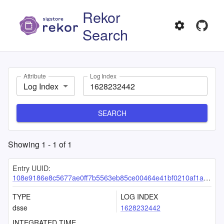
Rekor
Search
Attribute
Log Index
Log Index
SEARCH
Showing
1
-
1
of
1
Entry UUID:
108e9186e8c5677ae0ff7b5563eb85ce00464e41bf0210af1adf4389bd44bc06fe599ecd13cfb622
TYPE
LOG INDEX
dsse
1628232442
INTEGRATED TIME