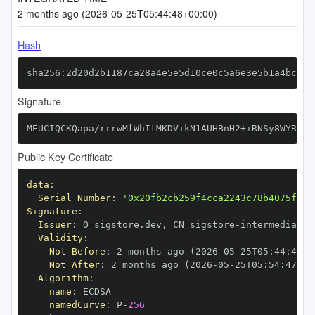
2 months ago (2026-05-25T05:44:48+00:00)
Hash
sha256:2d20d2b1187ca28a4e5e5d10ce0c5a6e3e5b1a4bcf42
Signature
MEUCIQCKQapa/rrrwMlWhItMKDVikN1AUHBnH2+iRNSy8WYRRQI
Public Key Certificate
data
:
Serial Number
:
'0x20fb2cb259f4cca2243c78b4075f743
Signature
:
Issuer
:
 O=sigstore.dev
,
 CN=sigstore
-
Validity
:
Not Before
:
 2 months ago (2026
-
05
-
25T05
:
44
:
47+0
Not After
:
 2 months ago (2026
-
05
-
25T05
:
54
:
47+00
Algorithm
:
name
:
namedCurve
:
 P
-
256