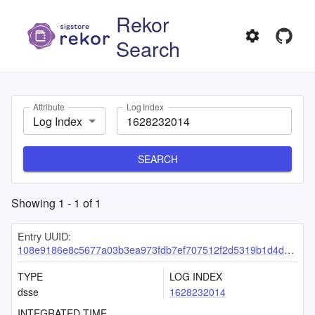
Rekor
Search
Attribute
Log Index
Log Index
SEARCH
Showing
1
-
1
of
1
Entry UUID:
108e9186e8c5677a03b3ea973fdb7ef707512f2d5319b1d4dbddcb02c7a52caf633dbfff1c10489d
TYPE
LOG INDEX
dsse
1628232014
INTEGRATED TIME