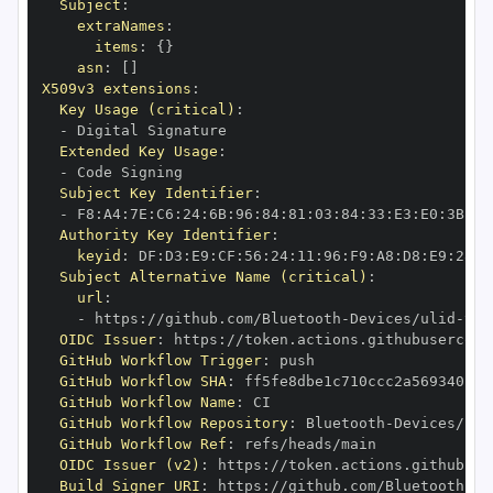
Subject
:
extraNames
:
items
:
{
}
asn
:
[
]
X509v3 extensions
:
Key Usage (critical)
:
-
Extended Key Usage
:
-
Subject Key Identifier
:
-
 F8
:
A4
:
7E
:
C6
:
24
:
6B
:
96
:
84
:
81
:
03
:
84
:
33
:
E3
:
E0
:
3B
:
30
Authority Key Identifier
:
keyid
:
 DF
:
D3
:
E9
:
CF
:
56
:
24
:
11
:
96
:
F9
:
A8
:
D8
:
E9
:
28
:
5
Subject Alternative Name (critical)
:
url
:
-
 https
:
//github.com/Bluetooth
-
Devices/ulid
-
OIDC Issuer
:
 https
:
GitHub Workflow Trigger
:
GitHub Workflow SHA
:
GitHub Workflow Name
:
GitHub Workflow Repository
:
 Bluetooth
-
Devices/uli
GitHub Workflow Ref
:
OIDC Issuer (v2)
:
 https
:
Build Signer URI
:
 https
:
//github.com/Bluetooth
-
De