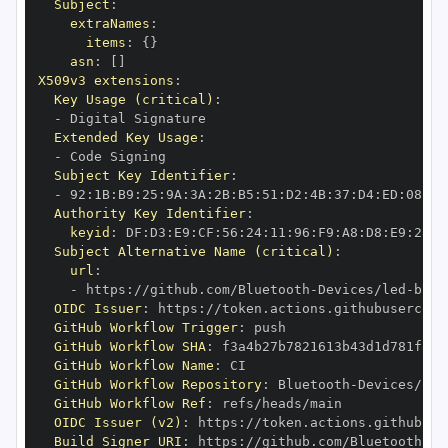
Subject
:
extraNames
:
items
:
{
}
asn
:
[
]
X509v3 extensions
:
Key Usage (critical)
:
-
Extended Key Usage
:
-
Subject Key Identifier
:
-
 92
:
1B
:
B9
:
25
:
9A
:
3A
:
2B
:
B5
:
51
:
D2
:
4B
:
37
:
D4
:
ED
:
08
:
C1
Authority Key Identifier
:
keyid
:
 DF
:
D3
:
E9
:
CF
:
56
:
24
:
11
:
96
:
F9
:
A8
:
D8
:
E9
:
28
:
5
Subject Alternative Name (critical)
:
url
:
-
 https
:
//github.com/Bluetooth
-
Devices/led
-
OIDC Issuer
:
 https
:
GitHub Workflow Trigger
:
GitHub Workflow SHA
:
GitHub Workflow Name
:
GitHub Workflow Repository
:
 Bluetooth
-
Devices/led
GitHub Workflow Ref
:
OIDC Issuer (v2)
:
 https
:
Build Signer URI
:
 https
:
//github.com/Bluetooth
-
De