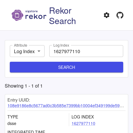
Rekor
Search
Attribute
Log Index
Log Index
SEARCH
Showing
1
-
1
of
1
Entry UUID:
108e9186e8c5677ad0c3b585e7399bb10004ef349199de595d41c64374f7c3c957f2ad4ba4437af2
TYPE
LOG INDEX
dsse
1627977110
INTEGRATED TIME