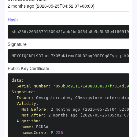
2 months ago (2026-05-25T04:52:07+00:00)
Hash
sha256:26345791509431aeb2be0454a8e5c5b35e4f80919057
Signature
MEYCIQCkPt9RIucL7XO5uKtemrB0hB2pq99REGq8Eyg+jfkOCQI
Public Key Certificate
data
:
Serial Number
:
'0x3b3c911171488033e337f7314d39111
Signature
:
Issuer
:
 O=sigstore.dev
,
 CN=sigstore
-
Validity
:
Not Before
:
 2 months ago (2026
-
05
-
25T04
:
52
:
07+0
Not After
:
 2 months ago (2026
-
05
-
25T05
:
02
:
07+00
Algorithm
:
name
:
namedCurve
:
 P
-
256