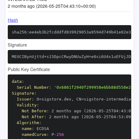
2 months ago (2026-05-25T04:43:10+00:00)
Hash
sha256:ee4eb3b2fcdddfd839929053a9594d749b41e02e313c
Signature
MEUCIBynUjttd+s15DpcCRwyDNUuZyH+e0si6U4x1uEFUjJDAiE
Public Key Certificate
data
:
Serial Number
:
'0x6861f2940f299958e6bb88d558e2255
Signature
:
Issuer
:
 O=sigstore.dev
,
 CN=sigstore
-
Validity
:
Not Before
:
 2 months ago (2026
-
05
-
25T04
:
43
:
09+0
Not After
:
 2 months ago (2026
-
05
-
25T04
:
53
:
09+00
Algorithm
:
name
:
namedCurve
:
 P
-
256