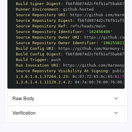
Build Signer Digest
:
Runner Environment
:
 github
-
Source Repository URI
:
 https
:
//github.com/Harmony
Source Repository Digest
:
Source Repository Ref
:
Source Repository Identifier
:
'162456406'
Source Repository Owner URI
:
 https
:
//github.com/H
Source Repository Owner Identifier
:
'196255821'
Build Config URI
:
 https
:
//github.com/Harmony
-
Build Config Digest
:
Build Trigger
:
Run Invocation URI
:
 https
:
//github.com/Harmony
-
Source Repository Visibility At Signing
:
1.3.6.1.4.1.57264.1.23
:
 0c
:
07
:
72
:
65
:
6c
:
65
:
61:73:6
1.3.6.1.4.1.11129.2.4.2
:
 04
:
7a
:
00
:
78
:
00
:
76
:
00
:
dd
:
Raw Body
Verification