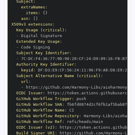
Subject
:
extraNames
:
items
:
{
}
asn
:
[
]
X509v3 extensions
:
Key Usage (critical)
:
-
Extended Key Usage
:
-
Subject Key Identifier
:
-
 7C
:
DC
:
F4
:
36
:
77
:
9D
:
90
:
20
:
CF
:
24
:
D9
:
09
:
16
:
FB
:
B7
:
E3
Authority Key Identifier
:
keyid
:
 DF
:
D3
:
E9
:
CF
:
56
:
24
:
11
:
96
:
F9
:
A8
:
D8
:
E9
:
28
:
5
Subject Alternative Name (critical)
:
url
:
-
 https
:
//github.com/Harmony
-
OIDC Issuer
:
 https
:
GitHub Workflow Trigger
:
GitHub Workflow SHA
:
GitHub Workflow Name
:
GitHub Workflow Repository
:
 Harmony
-
GitHub Workflow Ref
:
OIDC Issuer (v2)
:
 https
:
Build Signer URI
:
 https
:
//github.com/Harmony
-