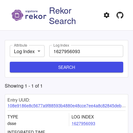
Rekor
Search
Attribute
Log Index
Log Index
SEARCH
Showing
1
-
1
of
1
Entry UUID:
108e9186e8c5677a9f88593b4880e48cce7ee4a8c82845deb1a67ece9e322d1e11c8a8d23d8f6736
TYPE
LOG INDEX
dsse
1627956093
INTEGRATED TIME