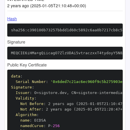
2 years ago (2025-01-05T21:10:48+00:00)
Hash
sha256:c390100b73257bbdd1d60c5892c6aa0b7217cb8c51b5
Signature
MEQCIE6iHMa+gQiicagO7ZlzUDAi5vtraczxxT4tydoyY5N8AiA
Public Key Certificate
data
:
Serial Number
:
'0x6ded7c21ac6ec960f9c5b275903ea6a
Signature
:
Issuer
:
 O=sigstore.dev
,
 CN=sigstore
-
Validity
:
Not Before
:
 2 years ago (2025
-
01
-
05T21
:
10
:
47+00
Not After
:
 2 years ago (2025
-
01
-
05T21
:
20
:
47+00
:
Algorithm
:
name
:
namedCurve
:
 P
-
256