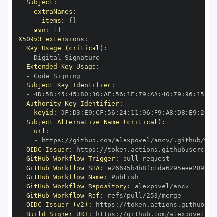
Subject
:
extraNames
:
items
:
{
}
asn
:
[
]
X509v3 extensions
:
Key Usage (critical)
:
-
Extended Key Usage
:
-
Subject Key Identifier
:
-
 4D
:
58
:
45
:
45
:
80
:
30
:
AF
:
56
:
1E
:
79
:
AA
:
40
:
79
:
96
:
15
:
EB
Authority Key Identifier
:
keyid
:
 DF
:
D3
:
E9
:
CF
:
56
:
24
:
11
:
96
:
F9
:
A8
:
D8
:
E9
:
28
:
5
Subject Alternative Name (critical)
:
url
:
-
 https
:
OIDC Issuer
:
 https
:
GitHub Workflow Trigger
:
GitHub Workflow SHA
:
GitHub Workflow Name
:
GitHub Workflow Repository
:
GitHub Workflow Ref
:
OIDC Issuer (v2)
:
 https
:
Build Signer URI
:
 https
: