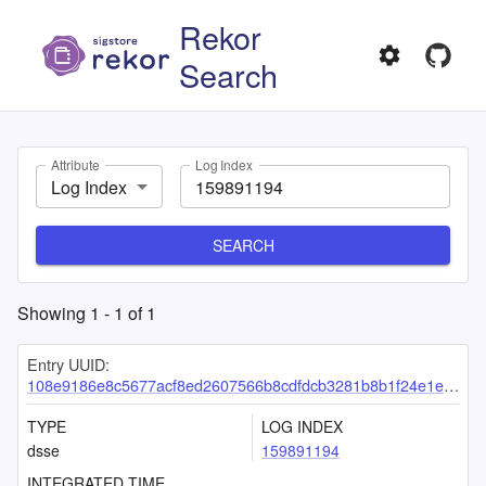
Rekor
Search
Attribute
Log Index
Log Index
SEARCH
Showing
1
-
1
of
1
Entry UUID:
108e9186e8c5677acf8ed2607566b8cdfdcb3281b8b1f24e1eeb71f47197dda4b7ee4dcd4a9b317d
TYPE
LOG INDEX
dsse
159891194
INTEGRATED TIME