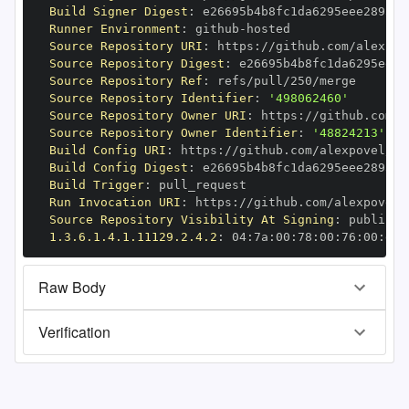
Build Signer Digest
:
Runner Environment
:
 github
-
Source Repository URI
:
 https
:
Source Repository Digest
:
Source Repository Ref
:
Source Repository Identifier
:
'498062460'
Source Repository Owner URI
:
 https
:
Source Repository Owner Identifier
:
'48824213'
Build Config URI
:
 https
:
Build Config Digest
:
Build Trigger
:
Run Invocation URI
:
 https
:
Source Repository Visibility At Signing
:
1.3.6.1.4.1.11129.2.4.2
:
 04
:
7a
:
00
:
78
:
00
:
76
:
00
:
dd
:
Raw Body
Verification