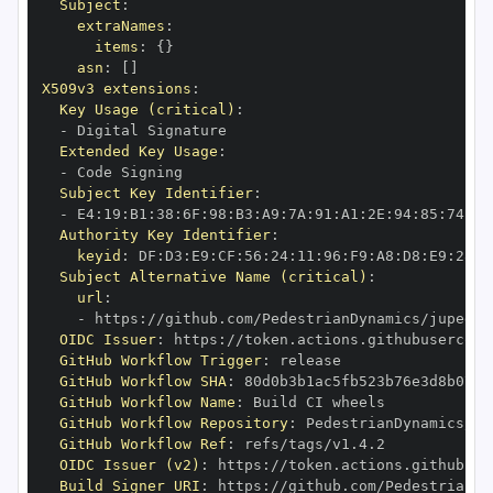
Subject
:
extraNames
:
items
:
{
}
asn
:
[
]
X509v3 extensions
:
Key Usage (critical)
:
-
Extended Key Usage
:
-
Subject Key Identifier
:
-
 E4
:
19
:
B1
:
38
:
6F
:
98
:
B3
:
A9
:
7A
:
91
:
A1
:
2E
:
94
:
85
:
74
:
C9
Authority Key Identifier
:
keyid
:
 DF
:
D3
:
E9
:
CF
:
56
:
24
:
11
:
96
:
F9
:
A8
:
D8
:
E9
:
28
:
5
Subject Alternative Name (critical)
:
url
:
-
 https
:
OIDC Issuer
:
 https
:
GitHub Workflow Trigger
:
GitHub Workflow SHA
:
GitHub Workflow Name
:
GitHub Workflow Repository
:
GitHub Workflow Ref
:
OIDC Issuer (v2)
:
 https
:
Build Signer URI
:
 https
: