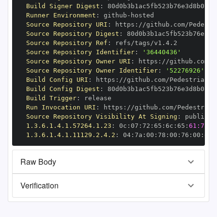
Build Signer Digest
:
Runner Environment
:
 github
-
Source Repository URI
:
 https
:
Source Repository Digest
:
Source Repository Ref
:
Source Repository Identifier
:
'36440436'
Source Repository Owner URI
:
 https
:
Source Repository Owner Identifier
:
'52276926'
Build Config URI
:
 https
:
Build Config Digest
:
Build Trigger
:
Run Invocation URI
:
 https
:
Source Repository Visibility At Signing
:
1.3.6.1.4.1.57264.1.23
:
 0c
:
07
:
72
:
65
:
6c
:
65
:
61:73:6
1.3.6.1.4.1.11129.2.4.2
:
 04
:
7a
:
00
:
78
:
00
:
76
:
00
:
dd
:
Raw Body
Verification