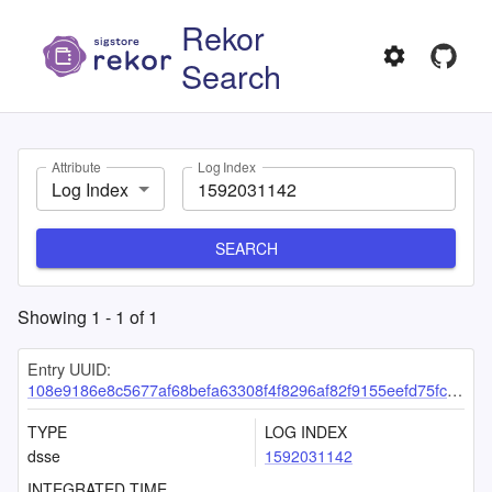
Rekor
Search
Attribute
Log Index
Log Index
SEARCH
Showing
1
-
1
of
1
Entry UUID:
108e9186e8c5677af68befa63308f4f8296af82f9155eefd75fc1ac1edff31b7cbfab6e3574028ae
TYPE
LOG INDEX
dsse
1592031142
INTEGRATED TIME