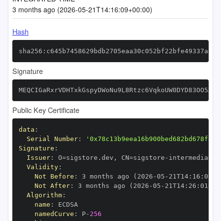
3 months ago (2026-05-21T14:16:09+00:00)
Hash
sha256:c645b7458629bdb2705eaa30c052bf22bfe49337a44e
Signature
MEQCIGaRxrVDHTxkGspyDWoNu9L8Rtzc6VqkoUW0DYD83OO5AiB
Public Key Certificate
data
:
Serial Number
:
'0x78c13b9eea16b900bed682bd678f45f
Signature
:
Issuer
:
 O=sigstore.dev
,
 CN=sigstore
-
Validity
:
Not Before
:
 3 months ago (2026
-
05
-
21T14
:
16
:
01+0
Not After
:
 3 months ago (2026
-
05
-
21T14
:
26
:
01+00
Algorithm
:
name
:
namedCurve
:
 P
-
256