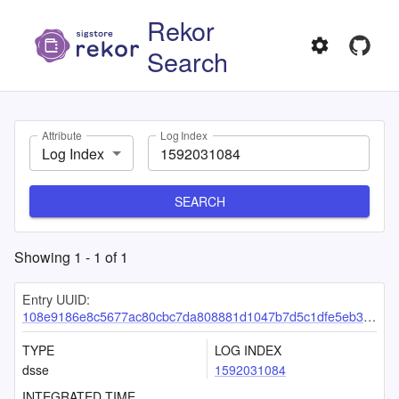
Rekor
Search
Attribute
Log Index
Log Index
SEARCH
Showing
1
-
1
of
1
Entry UUID:
108e9186e8c5677ac80cbc7da808881d1047b7d5c1dfe5eb331abd57bdc5335a58eeb32691b00646
TYPE
LOG INDEX
dsse
1592031084
INTEGRATED TIME