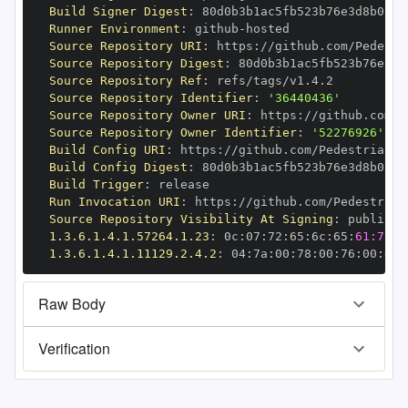
Build Signer Digest
:
Runner Environment
:
 github
-
Source Repository URI
:
 https
:
Source Repository Digest
:
Source Repository Ref
:
Source Repository Identifier
:
'36440436'
Source Repository Owner URI
:
 https
:
Source Repository Owner Identifier
:
'52276926'
Build Config URI
:
 https
:
Build Config Digest
:
Build Trigger
:
Run Invocation URI
:
 https
:
Source Repository Visibility At Signing
:
1.3.6.1.4.1.57264.1.23
:
 0c
:
07
:
72
:
65
:
6c
:
65
:
61:73:6
1.3.6.1.4.1.11129.2.4.2
:
 04
:
7a
:
00
:
78
:
00
:
76
:
00
:
dd
:
Raw Body
Verification