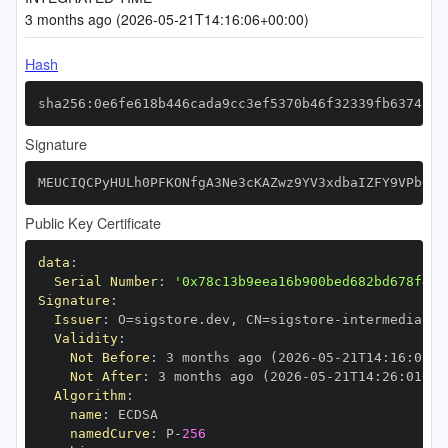
3 months ago (2026-05-21T14:16:06+00:00)
Hash
sha256:0e6fe618b446cada9cc3ef5370b46f32339fb6374cd9
Signature
MEUCIQCPyHULh0PFKONfgA3Ne3cKAZwz9YV3xdbaIZFY9VPb6wI
Public Key Certificate
data
:
Serial Number
:
'0x78c13b9eea16b900bed682bd678f45f
Signature
:
Issuer
:
 O=sigstore.dev
,
 CN=sigstore
-
Validity
:
Not Before
:
 3 months ago (2026
-
05
-
21T14
:
16
:
01+0
Not After
:
 3 months ago (2026
-
05
-
21T14
:
26
:
01+00
Algorithm
:
name
:
namedCurve
:
 P
-
256