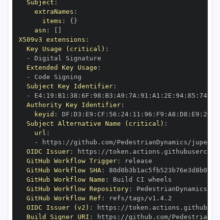
Subject
:
extraNames
:
items
:
{
}
asn
:
[
]
X509v3 extensions
:
Key Usage (critical)
:
-
Extended Key Usage
:
-
Subject Key Identifier
:
-
 E4
:
19
:
B1
:
38
:
6F
:
98
:
B3
:
A9
:
7A
:
91
:
A1
:
2E
:
94
:
85
:
74
:
C9
Authority Key Identifier
:
keyid
:
 DF
:
D3
:
E9
:
CF
:
56
:
24
:
11
:
96
:
F9
:
A8
:
D8
:
E9
:
28
:
5
Subject Alternative Name (critical)
:
url
:
-
 https
:
OIDC Issuer
:
 https
:
GitHub Workflow Trigger
:
GitHub Workflow SHA
:
GitHub Workflow Name
:
GitHub Workflow Repository
:
GitHub Workflow Ref
:
OIDC Issuer (v2)
:
 https
:
Build Signer URI
:
 https
: