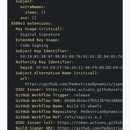
Subject
:
extraNames
:
items
:
{
}
asn
:
[
]
X509v3 extensions
:
Key Usage (critical)
:
-
Extended Key Usage
:
-
Subject Key Identifier
:
-
 E4
:
19
:
B1
:
38
:
6F
:
98
:
B3
:
A9
:
7A
:
91
:
A1
:
2E
:
94
:
85
:
74
:
C9
Authority Key Identifier
:
keyid
:
 DF
:
D3
:
E9
:
CF
:
56
:
24
:
11
:
96
:
F9
:
A8
:
D8
:
E9
:
28
:
5
Subject Alternative Name (critical)
:
url
:
-
 https
:
OIDC Issuer
:
 https
:
GitHub Workflow Trigger
:
GitHub Workflow SHA
:
GitHub Workflow Name
:
GitHub Workflow Repository
:
GitHub Workflow Ref
:
OIDC Issuer (v2)
:
 https
:
Build Signer URI
:
 https
: