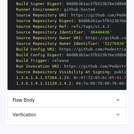
Build Signer Digest
:
Runner Environment
:
 github
-
Source Repository URI
:
 https
:
Source Repository Digest
:
Source Repository Ref
:
Source Repository Identifier
:
'36440436'
Source Repository Owner URI
:
 https
:
Source Repository Owner Identifier
:
'52276926'
Build Config URI
:
 https
:
Build Config Digest
:
Build Trigger
:
Run Invocation URI
:
 https
:
Source Repository Visibility At Signing
:
1.3.6.1.4.1.57264.1.23
:
 0c
:
07
:
72
:
65
:
6c
:
65
:
61:73:6
1.3.6.1.4.1.11129.2.4.2
:
 04
:
7a
:
00
:
78
:
00
:
76
:
00
:
dd
:
Raw Body
Verification