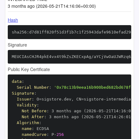
3 months ago (2026-05-21T14:16:06+00:00)
Hash
sha256:d7d81ff820f51d3f1b7c1f25943dafe9610efad294ba
Signature
MEUCIAsCHJR4pkE4vx4t9kZsZKECxpAg/aYCjVwOaUJWRzq6AiE
Public Key Certificate
data
:
Serial Number
:
'0x78c13b9eea16b900bed682bd678f45f
Signature
:
Issuer
:
 O=sigstore.dev
,
 CN=sigstore
-
Validity
:
Not Before
:
 3 months ago (2026
-
05
-
21T14
:
16
:
01+0
Not After
:
 3 months ago (2026
-
05
-
21T14
:
26
:
01+00
Algorithm
:
name
:
namedCurve
:
 P
-
256