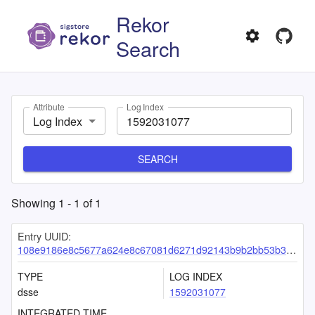
Rekor
Search
Attribute
Log Index
Log Index
SEARCH
Showing
1
-
1
of
1
Entry UUID:
108e9186e8c5677a624e8c67081d6271d92143b9b2bb53b34991833f2036a5dff07b636be6e7f127
TYPE
LOG INDEX
dsse
1592031077
INTEGRATED TIME