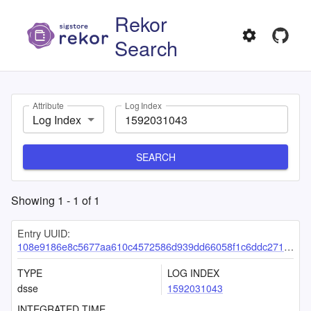
Rekor
Search
Attribute
Log Index
Log Index
SEARCH
Showing
1
-
1
of
1
Entry UUID:
108e9186e8c5677aa610c4572586d939dd66058f1c6ddc2710aabebb35005da6851773ceb4ff69b3
TYPE
LOG INDEX
dsse
1592031043
INTEGRATED TIME