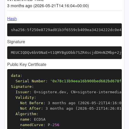
3 months ago (2026-05-21T14:16:04+00:00)
Hash
sha256:5f250e8729ad01b3f6559cb409ea34234222dc0e4744
Signature
MEUCIQDQv6bV0NaE+t1QMYBgUObb7SZR4scjdDHnNZMbp+2jwQI
Public Key Certificate
data
:
Serial Number
:
'0x78c13b9eea16b900bed682bd678f45f
Signature
:
Issuer
:
 O=sigstore.dev
,
 CN=sigstore
-
Validity
:
Not Before
:
 3 months ago (2026
-
05
-
21T14
:
16
:
01+0
Not After
:
 3 months ago (2026
-
05
-
21T14
:
26
:
01+00
Algorithm
:
name
:
namedCurve
:
 P
-
256