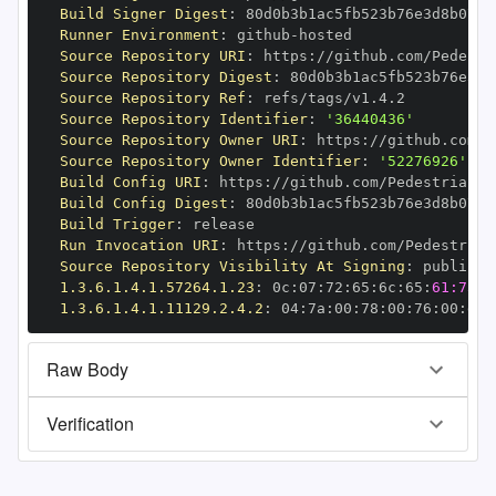
Build Signer Digest
:
Runner Environment
:
 github
-
Source Repository URI
:
 https
:
Source Repository Digest
:
Source Repository Ref
:
Source Repository Identifier
:
'36440436'
Source Repository Owner URI
:
 https
:
Source Repository Owner Identifier
:
'52276926'
Build Config URI
:
 https
:
Build Config Digest
:
Build Trigger
:
Run Invocation URI
:
 https
:
Source Repository Visibility At Signing
:
1.3.6.1.4.1.57264.1.23
:
 0c
:
07
:
72
:
65
:
6c
:
65
:
61:73:6
1.3.6.1.4.1.11129.2.4.2
:
 04
:
7a
:
00
:
78
:
00
:
76
:
00
:
dd
:
Raw Body
Verification