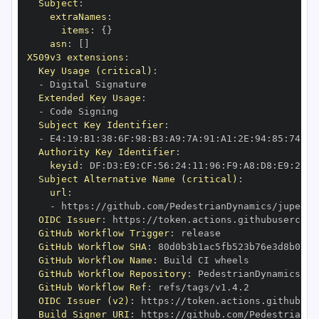
Subject
:
extraNames
:
items
:
{
}
asn
:
[
]
X509v3 extensions
:
Key Usage (critical)
:
-
Extended Key Usage
:
-
Subject Key Identifier
:
-
 E4
:
19
:
B1
:
38
:
6F
:
98
:
B3
:
A9
:
7A
:
91
:
A1
:
2E
:
94
:
85
:
74
:
C9
Authority Key Identifier
:
keyid
:
 DF
:
D3
:
E9
:
CF
:
56
:
24
:
11
:
96
:
F9
:
A8
:
D8
:
E9
:
28
:
5
Subject Alternative Name (critical)
:
url
:
-
 https
:
OIDC Issuer
:
 https
:
GitHub Workflow Trigger
:
GitHub Workflow SHA
:
GitHub Workflow Name
:
GitHub Workflow Repository
:
GitHub Workflow Ref
:
OIDC Issuer (v2)
:
 https
:
Build Signer URI
:
 https
: