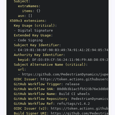
Subject
:
extraNames
:
items
:
{
}
asn
:
[
]
X509v3 extensions
:
Key Usage (critical)
:
-
Extended Key Usage
:
-
Subject Key Identifier
:
-
 E4
:
19
:
B1
:
38
:
6F
:
98
:
B3
:
A9
:
7A
:
91
:
A1
:
2E
:
94
:
85
:
74
:
C9
Authority Key Identifier
:
keyid
:
 DF
:
D3
:
E9
:
CF
:
56
:
24
:
11
:
96
:
F9
:
A8
:
D8
:
E9
:
28
:
5
Subject Alternative Name (critical)
:
url
:
-
 https
:
OIDC Issuer
:
 https
:
GitHub Workflow Trigger
:
GitHub Workflow SHA
:
GitHub Workflow Name
:
GitHub Workflow Repository
:
GitHub Workflow Ref
:
OIDC Issuer (v2)
:
 https
:
Build Signer URI
:
 https
: