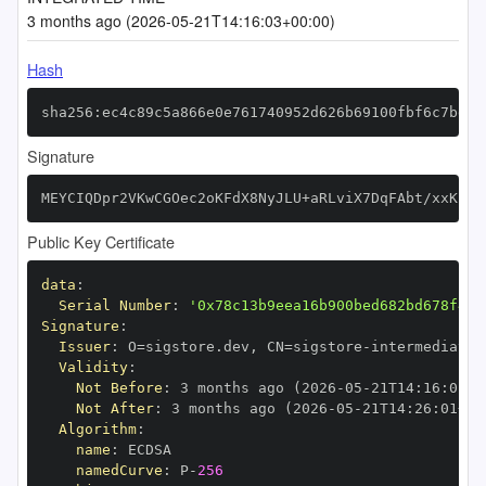
3 months ago (2026-05-21T14:16:03+00:00)
Hash
sha256:ec4c89c5a866e0e761740952d626b69100fbf6c7bd5c
Signature
MEYCIQDpr2VKwCGOec2oKFdX8NyJLU+aRLviX7DqFAbt/xxKlAI
Public Key Certificate
data
:
Serial Number
:
'0x78c13b9eea16b900bed682bd678f45f
Signature
:
Issuer
:
 O=sigstore.dev
,
 CN=sigstore
-
Validity
:
Not Before
:
 3 months ago (2026
-
05
-
21T14
:
16
:
01+0
Not After
:
 3 months ago (2026
-
05
-
21T14
:
26
:
01+00
Algorithm
:
name
:
namedCurve
:
 P
-
256