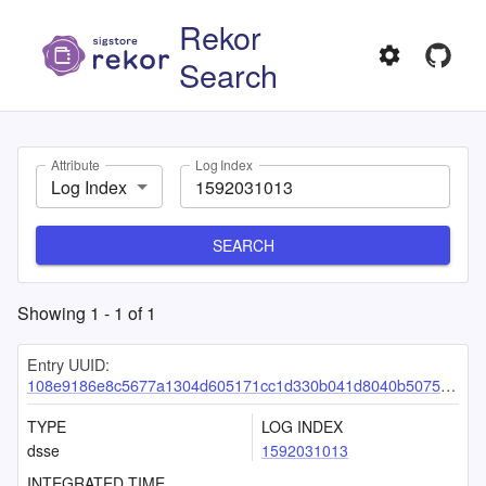
Rekor
Search
Attribute
Log Index
Log Index
SEARCH
Showing
1
-
1
of
1
Entry UUID:
108e9186e8c5677a1304d605171cc1d330b041d8040b5075b776503aaea5f2456a01634dfbb1a170
TYPE
LOG INDEX
dsse
1592031013
INTEGRATED TIME