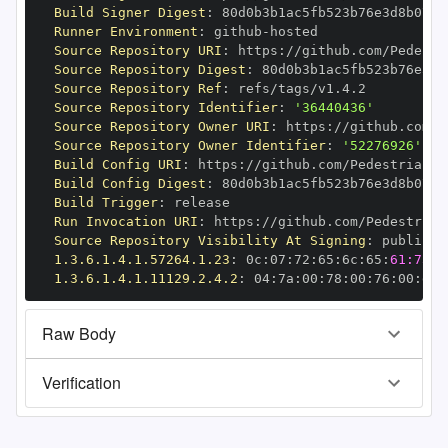
Build Signer Digest
:
Runner Environment
:
 github
-
Source Repository URI
:
 https
:
Source Repository Digest
:
Source Repository Ref
:
Source Repository Identifier
:
'36440436'
Source Repository Owner URI
:
 https
:
Source Repository Owner Identifier
:
'52276926'
Build Config URI
:
 https
:
Build Config Digest
:
Build Trigger
:
Run Invocation URI
:
 https
:
Source Repository Visibility At Signing
:
1.3.6.1.4.1.57264.1.23
:
 0c
:
07
:
72
:
65
:
6c
:
65
:
61:73:6
1.3.6.1.4.1.11129.2.4.2
:
 04
:
7a
:
00
:
78
:
00
:
76
:
00
:
dd
:
Raw Body
Verification