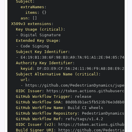
Subject
:
extraNames
:
items
:
{
}
asn
:
[
]
X509v3 extensions
:
Key Usage (critical)
:
-
Extended Key Usage
:
-
Subject Key Identifier
:
-
 E4
:
19
:
B1
:
38
:
6F
:
98
:
B3
:
A9
:
7A
:
91
:
A1
:
2E
:
94
:
85
:
74
:
C9
Authority Key Identifier
:
keyid
:
 DF
:
D3
:
E9
:
CF
:
56
:
24
:
11
:
96
:
F9
:
A8
:
D8
:
E9
:
28
:
5
Subject Alternative Name (critical)
:
url
:
-
 https
:
OIDC Issuer
:
 https
:
GitHub Workflow Trigger
:
GitHub Workflow SHA
:
GitHub Workflow Name
:
GitHub Workflow Repository
:
GitHub Workflow Ref
:
OIDC Issuer (v2)
:
 https
:
Build Signer URI
:
 https
: