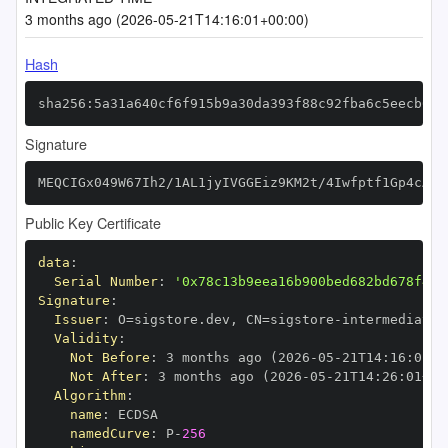
3 months ago (2026-05-21T14:16:01+00:00)
Hash
sha256:5a31a640cf6f915b9a30da393f88c92fba6c5eecb678
Signature
MEQCIGx049W67Ih2/1AL1jyIVGGEiz9KM2t/4Iwfptf1Gp4cAiA
Public Key Certificate
data
:
Serial Number
:
'0x78c13b9eea16b900bed682bd678f45f
Signature
:
Issuer
:
 O=sigstore.dev
,
 CN=sigstore
-
Validity
:
Not Before
:
 3 months ago (2026
-
05
-
21T14
:
16
:
01+0
Not After
:
 3 months ago (2026
-
05
-
21T14
:
26
:
01+00
Algorithm
:
name
:
namedCurve
:
 P
-
256