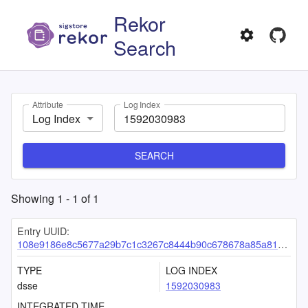
Rekor
Search
Attribute
Log Index
Log Index
SEARCH
Showing
1
-
1
of
1
Entry UUID:
108e9186e8c5677a29b7c1c3267c8444b90c678678a85a81a17ea6929f4d89befe9f4384248cbb3a
TYPE
LOG INDEX
dsse
1592030983
INTEGRATED TIME