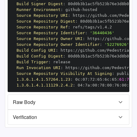
Build Signer Digest
:
Runner Environment
:
 github
-
Source Repository URI
:
 https
:
Source Repository Digest
:
Source Repository Ref
:
Source Repository Identifier
:
'36440436'
Source Repository Owner URI
:
 https
:
Source Repository Owner Identifier
:
'52276926'
Build Config URI
:
 https
:
Build Config Digest
:
Build Trigger
:
Run Invocation URI
:
 https
:
Source Repository Visibility At Signing
:
1.3.6.1.4.1.57264.1.23
:
 0c
:
07
:
72
:
65
:
6c
:
65
:
61:73:6
1.3.6.1.4.1.11129.2.4.2
:
 04
:
7a
:
00
:
78
:
00
:
76
:
00
:
dd
:
Raw Body
Verification