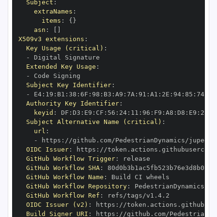
Subject
:
extraNames
:
items
:
{
}
asn
:
[
]
X509v3 extensions
:
Key Usage (critical)
:
-
Extended Key Usage
:
-
Subject Key Identifier
:
-
 E4
:
19
:
B1
:
38
:
6F
:
98
:
B3
:
A9
:
7A
:
91
:
A1
:
2E
:
94
:
85
:
74
:
C9
Authority Key Identifier
:
keyid
:
 DF
:
D3
:
E9
:
CF
:
56
:
24
:
11
:
96
:
F9
:
A8
:
D8
:
E9
:
28
:
5
Subject Alternative Name (critical)
:
url
:
-
 https
:
OIDC Issuer
:
 https
:
GitHub Workflow Trigger
:
GitHub Workflow SHA
:
GitHub Workflow Name
:
GitHub Workflow Repository
:
GitHub Workflow Ref
:
OIDC Issuer (v2)
:
 https
:
Build Signer URI
:
 https
: