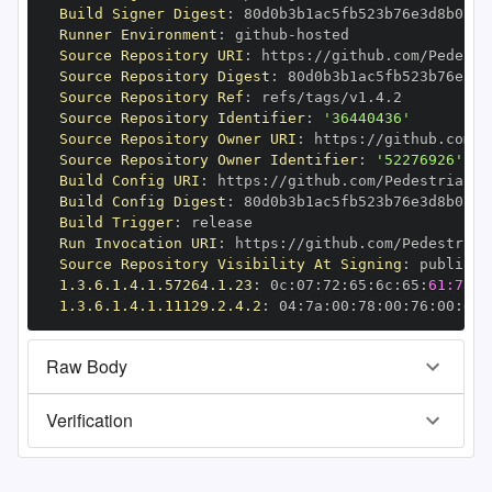
Build Signer Digest
:
Runner Environment
:
 github
-
Source Repository URI
:
 https
:
Source Repository Digest
:
Source Repository Ref
:
Source Repository Identifier
:
'36440436'
Source Repository Owner URI
:
 https
:
Source Repository Owner Identifier
:
'52276926'
Build Config URI
:
 https
:
Build Config Digest
:
Build Trigger
:
Run Invocation URI
:
 https
:
Source Repository Visibility At Signing
:
1.3.6.1.4.1.57264.1.23
:
 0c
:
07
:
72
:
65
:
6c
:
65
:
61:73:6
1.3.6.1.4.1.11129.2.4.2
:
 04
:
7a
:
00
:
78
:
00
:
76
:
00
:
dd
:
Raw Body
Verification