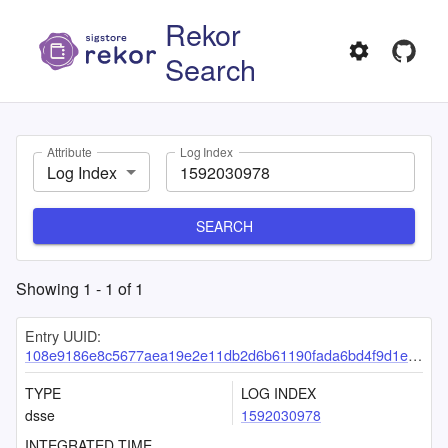
Rekor
Search
Attribute
Log Index
Log Index
SEARCH
Showing
1
-
1
of
1
Entry UUID:
108e9186e8c5677aea19e2e11db2d6b61190fada6bd4f9d1ea400056414f97ad34635587f80f10de
TYPE
LOG INDEX
dsse
1592030978
INTEGRATED TIME