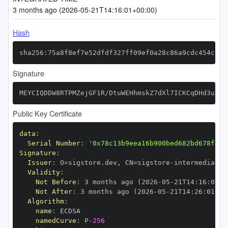
3 months ago (2026-05-21T14:16:01+00:00)
Hash
sha256:75a8f8ef7e52dfdf327ff09ef0a28c86a9cdc454cfb5
Signature
MEYCIQDDW8RTPMZejGF1R/DtuWEHhmskZ7dXl7ICKCqDHd3uuQI
Public Key Certificate
data
:
Serial Number
:
'0x78c13b9eea16b900bed682bd678f45f
Signature
:
Issuer
:
 O=sigstore.dev
,
 CN=sigstore
-
Validity
:
Not Before
:
 3 months ago (2026
-
05
-
21T14
:
16
:
01+0
Not After
:
 3 months ago (2026
-
05
-
21T14
:
26
:
01+00
Algorithm
:
name
:
namedCurve
:
 P
-
256