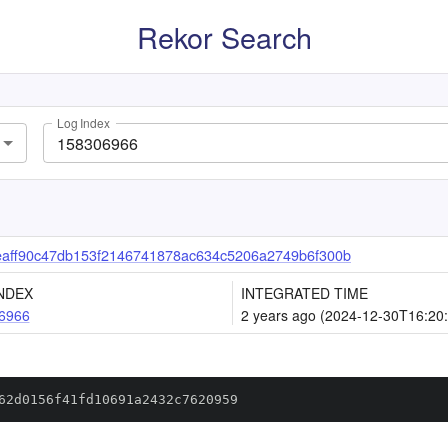
Rekor Search
Log Index
aff90c47db153f2146741878ac634c5206a2749b6f300b
NDEX
INTEGRATED TIME
6966
2 years ago (2024-12-30T16:20
62d0156f41fd10691a2432c7620959