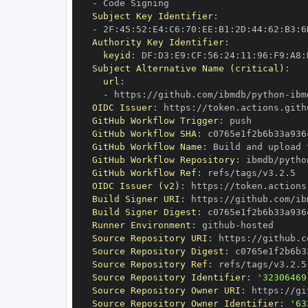
-
Subject Key Identifier
:
-
 2F
:
45
:
52
:
E4
:
C6
:
70
:
EE
:
B1
:
2D
:
44
:
62
:
B3
:
6
Authority Key Identifier
:
keyid
:
 DF
:
D3
:
E9
:
CF
:
56
:
24
:
11
:
96
:
F9
:
A8
:
Subject Alternative Name (critical)
:
url
:
-
 https
:
//github.com/ibmdb/python
-
OIDC Issuer
:
 https
:
GitHub Workflow Trigger
:
GitHub Workflow SHA
:
GitHub Workflow Name
:
GitHub Workflow Repository
:
 ibmdb/pytho
GitHub Workflow Ref
:
OIDC Issuer (v2)
:
 https
:
Build Signer URI
:
 https
:
//github.com/ib
Build Signer Digest
:
Runner Environment
:
 github
-
Source Repository URI
:
 https
:
//github.c
Source Repository Digest
:
Source Repository Ref
:
Source Repository Identifier
:
'32306469
Source Repository Owner URI
:
 https
:
Source Repository Owner Identifier
:
'63