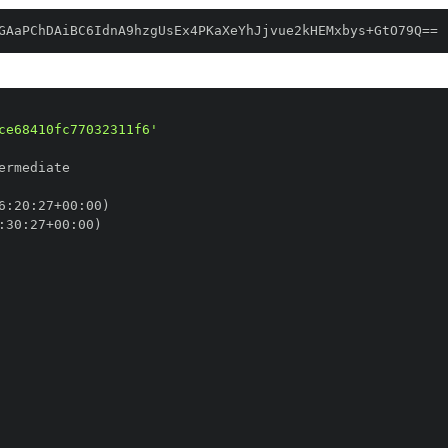
GAaPChDAiBC6IdnA9hzgUsEx4PKaXeYhJjvue2kHEMxbys+GtO79Q==
ce68410fc77032311f6'
6
:
20
:
27+00
:
:
30
:
27+00
: