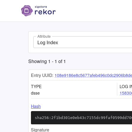
Attribute
Log Index
Showing
1
-
1
of
1
Entry UUID:
108e9186e8c5677afeb496c0dc2906b8de
TYPE
LOG I
dsse
15830
Hash
sha256:2f1bd301e0eb43c7155dc99faf0599dd70
Signature