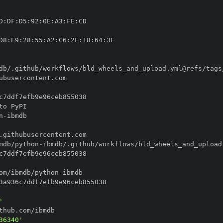
D
:
DF
:
D5
:
92
:
0E
:
A3
:
FE
:
D8
:
E9
:
28
:
55
:
A2
:
C6
:
2E
:
18
:
64
:
n
-
mdb/python
-
om/ibmdb/python
-
'
36340'