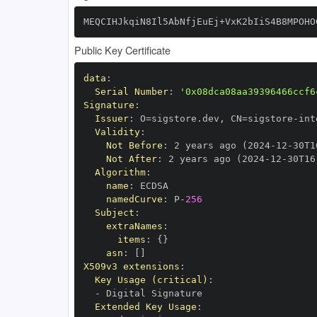
MEQCIHJkqiN8Il5AbNfjEuEj+VxK2bIiS4B8MPOHO
Public Key Certificate
data
:
Serial Number
:
'0x08dca08aa39396466ccf6
Signature
:
Issuer
:
 O=sigstore.dev
,
 CN=sigstore
-
Validity
:
Not Before
:
 2 years ago (2024
-
12
-
30T1
Not After
:
 2 years ago (2024
-
12
-
30T16
Algorithm
:
name
:
namedCurve
:
 P
-
256
Subject
:
extraNames
:
items
:
{
}
asn
:
[
]
X509v3 extensions
:
Key Usage (critical)
:
-
Extended Key Usage
: