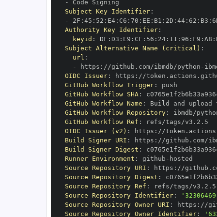
-
Subject Key Identifier
:
-
 2F
:
45
:
52
:
E4
:
C6
:
70
:
EE
:
B1
:
2D
:
44
:
62
:
B3
:
6
Authority Key Identifier
:
keyid
:
 DF
:
D3
:
E9
:
CF
:
56
:
24
:
11
:
96
:
F9
:
A8
:
Subject Alternative Name (critical)
:
url
:
-
 https
:
//github.com/ibmdb/python
-
OIDC Issuer
:
 https
:
GitHub Workflow Trigger
:
GitHub Workflow SHA
:
GitHub Workflow Name
:
GitHub Workflow Repository
:
 ibmdb/pytho
GitHub Workflow Ref
:
OIDC Issuer (v2)
:
 https
:
Build Signer URI
:
 https
:
//github.com/ib
Build Signer Digest
:
Runner Environment
:
 github
-
Source Repository URI
:
 https
:
//github.c
Source Repository Digest
:
Source Repository Ref
:
Source Repository Identifier
:
'32306469
Source Repository Owner URI
:
 https
:
Source Repository Owner Identifier
:
'63