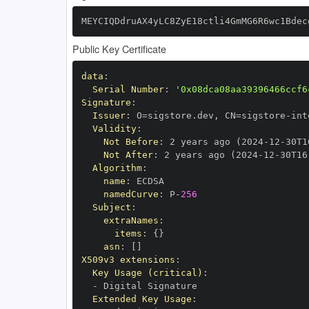
MEYCIQDdruAX4yLC8ZyE18ctli4GmMG6R6wc1Bdec
Public Key Certificate
data
:
Serial Number
:
'0x08dca08aa39396466ccf6
Signature
:
Issuer
:
 O=sigstore.dev
,
 CN=sigstore
-
Validity
:
Not Before
:
 2 years ago (2024
-
12
-
30T1
Not After
:
 2 years ago (2024
-
12
-
30T16
Algorithm
:
name
:
namedCurve
:
 P
-
256
Subject
:
extraNames
:
items
:
{
}
asn
:
[
]
X509v3 extensions
:
Key Usage (critical)
:
-
Extended Key Usage
: