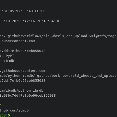
D
:
DF
:
D5
:
92
:
0E
:
A3
:
FE
:
D8
:
E9
:
28
:
55
:
A2
:
C6
:
2E
:
18
:
64
:
n
-
mdb/python
-
om/ibmdb/python
-
'
36340'