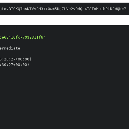
gLovBICKQIhANTVv2M3i+0wm5UgZLVe2vOdQd4T8TxMujbPfD2WQKc7
ce68410fc77032311f6'
6
:
20
:
27+00
:
:
30
:
27+00
: