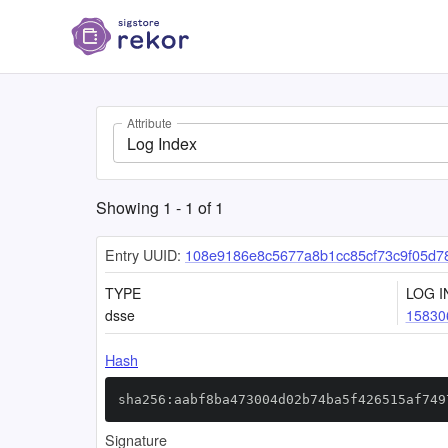
Attribute
Log Index
Showing
1
-
1
of
1
Entry UUID:
108e9186e8c5677a8b1cc85cf73c9f05d7
TYPE
LOG I
dsse
15830
Hash
sha256:aabf8ba473004d02b74ba5f426515af749
Signature