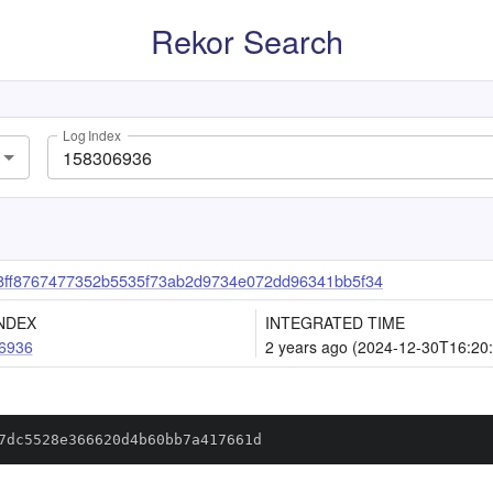
Rekor Search
Log Index
8ff8767477352b5535f73ab2d9734e072dd96341bb5f34
NDEX
INTEGRATED TIME
6936
2 years ago (2024-12-30T16:20
7dc5528e366620d4b60bb7a417661d