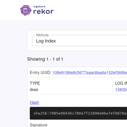
Attribute
Log Index
Showing
1
-
1
of
1
Entry UUID:
108e9186e8c5677aaac8aa6a152ef366b
TYPE
LOG I
dsse
15830
Hash
sha256:7985e9043bc780a7f21890e86a7ef0878a
Signature