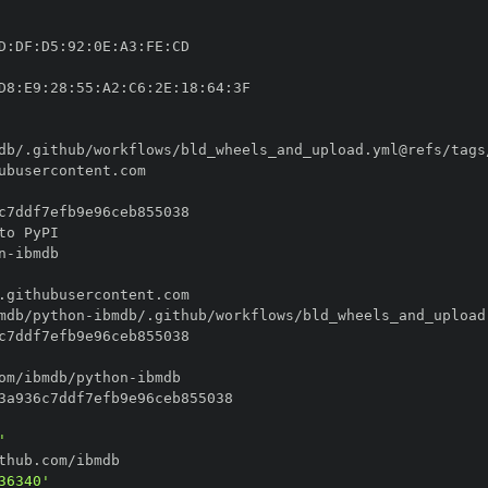
D
:
DF
:
D5
:
92
:
0E
:
A3
:
FE
:
D8
:
E9
:
28
:
55
:
A2
:
C6
:
2E
:
18
:
64
:
n
-
mdb/python
-
om/ibmdb/python
-
'
36340'