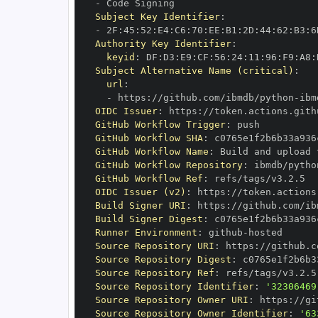
-
Subject Key Identifier
:
-
 2F
:
45
:
52
:
E4
:
C6
:
70
:
EE
:
B1
:
2D
:
44
:
62
:
B3
:
6
Authority Key Identifier
:
keyid
:
 DF
:
D3
:
E9
:
CF
:
56
:
24
:
11
:
96
:
F9
:
A8
:
Subject Alternative Name (critical)
:
url
:
-
 https
:
//github.com/ibmdb/python
-
OIDC Issuer
:
 https
:
GitHub Workflow Trigger
:
GitHub Workflow SHA
:
GitHub Workflow Name
:
GitHub Workflow Repository
:
 ibmdb/pytho
GitHub Workflow Ref
:
OIDC Issuer (v2)
:
 https
:
Build Signer URI
:
 https
:
//github.com/ib
Build Signer Digest
:
Runner Environment
:
 github
-
Source Repository URI
:
 https
:
//github.c
Source Repository Digest
:
Source Repository Ref
:
Source Repository Identifier
:
'32306469
Source Repository Owner URI
:
 https
:
Source Repository Owner Identifier
:
'63