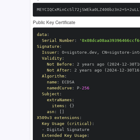
MEYCIQCxMinCcSl72jSWEka0LZ400bz3n2+S+2uLL
Public Key Certificate
data
:
Serial Number
:
'0x08dca08aa39396466ccf6
Signature
:
Issuer
:
 O=sigstore.dev
,
 CN=sigstore
-
Validity
:
Not Before
:
 2 years ago (2024
-
12
-
30T1
Not After
:
 2 years ago (2024
-
12
-
30T16
Algorithm
:
name
:
namedCurve
:
 P
-
256
Subject
:
extraNames
:
items
:
{
}
asn
:
[
]
X509v3 extensions
:
Key Usage (critical)
:
-
Extended Key Usage
: