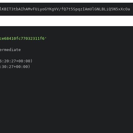
lKBIT3tbAIhAMvFUiyoGYKgVV/fQ7t5SpqzIAmUlGNLBLiQ5N5xXcOa
ce68410fc77032311f6'
6
:
20
:
27+00
:
:
30
:
27+00
: