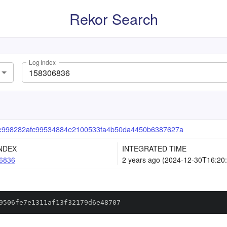
Rekor Search
Log Index
e998282afc99534884e2100533fa4b50da4450b6387627a
NDEX
INTEGRATED TIME
6836
2 years ago (2024-12-30T16:20
9506fe7e1311af13f32179d6e48707