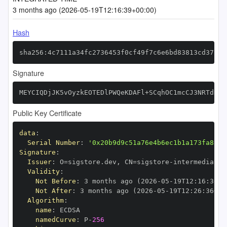
3 months ago (2026-05-19T12:16:39+00:00)
Hash
sha256:4c7111a34fc2736453f0cf49f7c6e6bd83813cd37bdb
Signature
MEYCIQDjJK5vOyzkEOTEDlPWQeKDAFl+SCqhOC1mcCJ3NRTdDgI
Public Key Certificate
data
:
Serial Number
:
'0x20b9d9c51a76e4b6ec1b1a173fa8a8f
Signature
:
Issuer
:
 O=sigstore.dev
,
 CN=sigstore
-
Validity
:
Not Before
:
 3 months ago (2026
-
05
-
19T12
:
16
:
36+0
Not After
:
 3 months ago (2026
-
05
-
19T12
:
26
:
36+00
Algorithm
:
name
:
namedCurve
:
 P
-
256