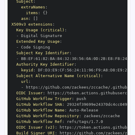
Subject
:
extraNames
:
items
:
{
}
asn
:
[
]
X509v3 extensions
:
Key Usage (critical)
:
-
Extended Key Usage
:
-
Subject Key Identifier
:
-
 BB
:
EF
:
61
:
82
:
BA
:
84
:
32
:
30
:
56
:
0A
:
0D
:
2B
:
E8
:
F8
:
24
:
B2
Authority Key Identifier
:
keyid
:
 DF
:
D3
:
E9
:
CF
:
56
:
24
:
11
:
96
:
F9
:
A8
:
D8
:
E9
:
28
:
5
Subject Alternative Name (critical)
:
url
:
-
 https
:
//github.com/zackees/zccache/.github/wo
OIDC Issuer
:
 https
:
GitHub Workflow Trigger
:
GitHub Workflow SHA
:
GitHub Workflow Name
:
 Auto
-
GitHub Workflow Repository
:
GitHub Workflow Ref
:
OIDC Issuer (v2)
:
 https
:
Build Signer URI
:
 https
:
//github.com/zackees/zcca