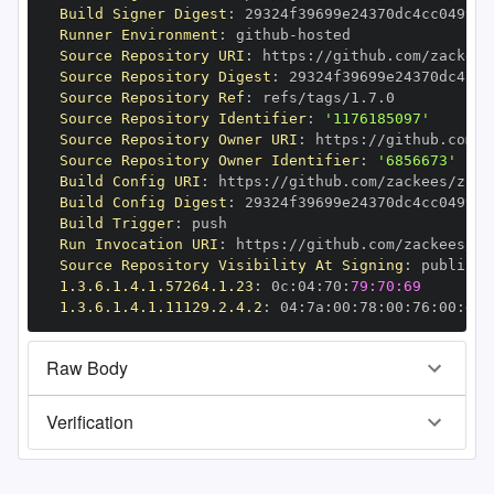
Build Signer Digest
:
Runner Environment
:
 github
-
Source Repository URI
:
 https
:
Source Repository Digest
:
Source Repository Ref
:
Source Repository Identifier
:
'1176185097'
Source Repository Owner URI
:
 https
:
Source Repository Owner Identifier
:
'6856673'
Build Config URI
:
 https
:
//github.com/zackees/zcca
Build Config Digest
:
Build Trigger
:
Run Invocation URI
:
 https
:
Source Repository Visibility At Signing
:
1.3.6.1.4.1.57264.1.23
:
 0c
:
04
:
70
:
79:70:69
1.3.6.1.4.1.11129.2.4.2
:
 04
:
7a
:
00
:
78
:
00
:
76
:
00
:
dd
:
Raw Body
Verification