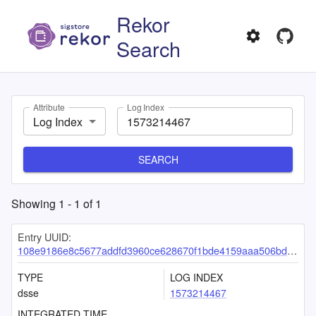
Rekor
Search
Attribute
Log Index
Log Index
SEARCH
Showing
1
-
1
of
1
Entry UUID:
108e9186e8c5677addfd3960ce628670f1bde4159aaa506bdf94664248dfdc9e21eae2663ab694ef
TYPE
LOG INDEX
dsse
1573214467
INTEGRATED TIME