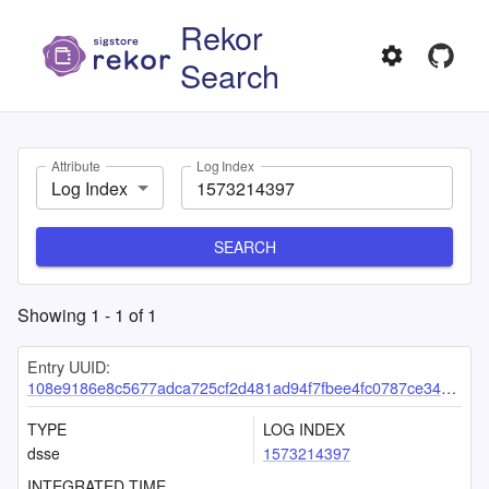
Rekor
Search
Attribute
Log Index
Log Index
SEARCH
Showing
1
-
1
of
1
Entry UUID:
108e9186e8c5677adca725cf2d481ad94f7fbee4fc0787ce34a9f4fe2e1157680e88386a36b928c0
TYPE
LOG INDEX
dsse
1573214397
INTEGRATED TIME