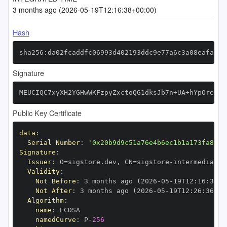
3 months ago (2026-05-19T12:16:38+00:00)
Hash
sha256:da02fcaddfc06993d402193ddc9e77a6c3a08eafacb9
Signature
MEUCIQC7xyXH2YGHwWKFzpyZxctoQG1dksJb7n+UA+hYpOrecQI
Public Key Certificate
data
:
Serial Number
:
'0x20b9d9c51a76e4b6ec1b1a173fa8a8f
Signature
:
Issuer
:
 O=sigstore.dev
,
 CN=sigstore
-
Validity
:
Not Before
:
 3 months ago (2026
-
05
-
19T12
:
16
:
36+0
Not After
:
 3 months ago (2026
-
05
-
19T12
:
26
:
36+00
Algorithm
:
name
:
namedCurve
:
 P
-
256