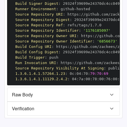
Build Signer Digest
:
Runner Environment
:
 github
-
Source Repository URI
:
 https
:
Source Repository Digest
:
Source Repository Ref
:
Source Repository Identifier
:
'1176185097'
Source Repository Owner URI
:
 https
:
Source Repository Owner Identifier
:
'6856673'
Build Config URI
:
 https
:
//github.com/zackees/zcca
Build Config Digest
:
Build Trigger
:
Run Invocation URI
:
 https
:
Source Repository Visibility At Signing
:
1.3.6.1.4.1.57264.1.23
:
 0c
:
04
:
70
:
79:70:69
1.3.6.1.4.1.11129.2.4.2
:
 04
:
7a
:
00
:
78
:
00
:
76
:
00
:
dd
:
Raw Body
Verification