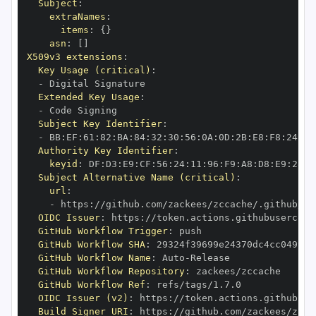
Subject
:
extraNames
:
items
:
{
}
asn
:
[
]
X509v3 extensions
:
Key Usage (critical)
:
-
Extended Key Usage
:
-
Subject Key Identifier
:
-
 BB
:
EF
:
61
:
82
:
BA
:
84
:
32
:
30
:
56
:
0A
:
0D
:
2B
:
E8
:
F8
:
24
:
B2
Authority Key Identifier
:
keyid
:
 DF
:
D3
:
E9
:
CF
:
56
:
24
:
11
:
96
:
F9
:
A8
:
D8
:
E9
:
28
:
5
Subject Alternative Name (critical)
:
url
:
-
 https
:
//github.com/zackees/zccache/.github/wo
OIDC Issuer
:
 https
:
GitHub Workflow Trigger
:
GitHub Workflow SHA
:
GitHub Workflow Name
:
 Auto
-
GitHub Workflow Repository
:
GitHub Workflow Ref
:
OIDC Issuer (v2)
:
 https
:
Build Signer URI
:
 https
:
//github.com/zackees/zcca