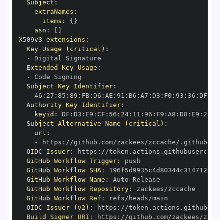
Subject
:
extraNames
:
items
:
{
}
asn
:
[
]
X509v3 extensions
:
Key Usage (critical)
:
-
Extended Key Usage
:
-
Subject Key Identifier
:
-
 46
:
27
:
85
:
89
:
FB
:
D6
:
AE
:
91
:
B6
:
A7
:
D3
:
F0
:
93
:
36
:
DF
:
0F
Authority Key Identifier
:
keyid
:
 DF
:
D3
:
E9
:
CF
:
56
:
24
:
11
:
96
:
F9
:
A8
:
D8
:
E9
:
28
:
5
Subject Alternative Name (critical)
:
url
:
-
 https
:
//github.com/zackees/zccache/.github/wo
OIDC Issuer
:
 https
:
GitHub Workflow Trigger
:
GitHub Workflow SHA
:
GitHub Workflow Name
:
 Auto
-
GitHub Workflow Repository
:
GitHub Workflow Ref
:
OIDC Issuer (v2)
:
 https
:
Build Signer URI
:
 https
:
//github.com/zackees/zcca