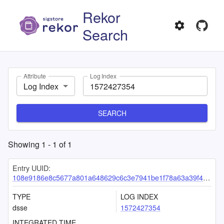
Rekor
Search
Attribute
Log Index
Log Index
SEARCH
Showing
1
-
1
of
1
Entry UUID:
108e9186e8c5677a801a648629c6c3e7941be1f78a63a39f4d960a549999657c4a09802c30f66397
TYPE
LOG INDEX
dsse
1572427354
INTEGRATED TIME