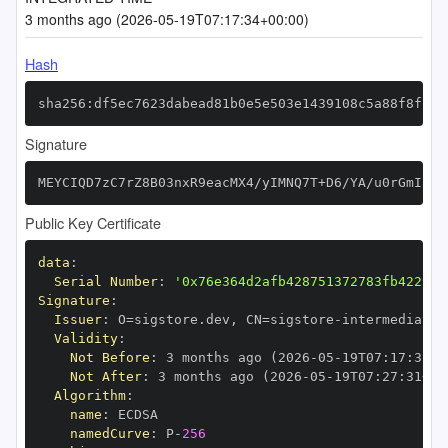
3 months ago (2026-05-19T07:17:34+00:00)
Hash
sha256:df5ec7623dabead81b0e5e503e1439108c5a88f8ff02
Signature
MEYCIQD7zC7rZ8B03nxR9eacMX4/yIMNQ7T+D6/YA/u0rGmIigI
Public Key Certificate
data
:
Serial Number
:
'0x76e364d2afb428751372783fb4229a1
Signature
:
Issuer
:
 O=sigstore.dev
,
 CN=sigstore
-
Validity
:
Not Before
:
 3 months ago (2026
-
05
-
19T07
:
17
:
31+0
Not After
:
 3 months ago (2026
-
05
-
19T07
:
27
:
31+00
Algorithm
:
name
:
namedCurve
:
 P
-
256