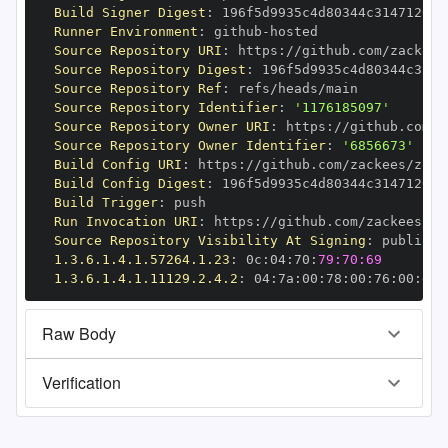
Build Signer Digest
:
Runner Environment
:
 github
-
Source Repository URI
:
 https
:
Source Repository Digest
:
Source Repository Ref
:
Source Repository Identifier
:
'1176185097'
Source Repository Owner URI
:
 https
:
Source Repository Owner Identifier
:
'6856673'
Build Config URI
:
 https
:
//github.com/zackees/zcca
Build Config Digest
:
Build Trigger
:
Run Invocation URI
:
 https
:
Source Repository Visibility At Signing
:
1.3.6.1.4.1.57264.1.23
:
 0c
:
04
:
70
:
79:70:69
1.3.6.1.4.1.11129.2.4.2
:
 04
:
7a
:
00
:
78
:
00
:
76
:
00
:
dd
:
Raw Body
Verification